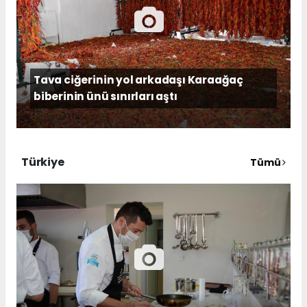
Tava ciğerinin yol arkadaşı Karaağaç
biberinin ünü sınırları aştı
Türkiye
Tümü