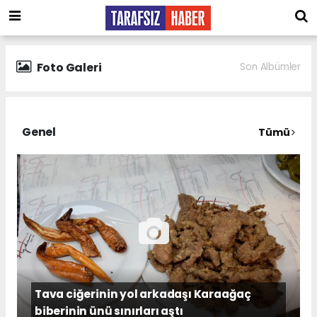
Foto Galeri
Son Albümler
Genel
Tümü
Tava ciğerinin yol arkadaşı Karaağaç
biberinin ünü sınırları aştı