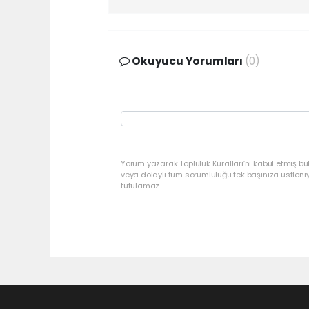
Okuyucu Yorumları
(0)
Yorum yazarak Topluluk Kuralları’nı kabul etmiş bu
veya dolaylı tüm sorumluluğu tek başınıza üstleni
tutulamaz.