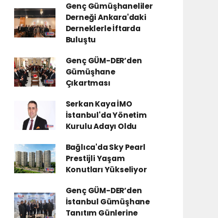
Genç Gümüşhaneliler
Derneği Ankara'daki
Derneklerle İftarda
Buluştu
Genç GÜM-DER’den
Gümüşhane
Çıkartması
Serkan Kaya İMO
İstanbul'da Yönetim
Kurulu Adayı Oldu
Bağlıca'da Sky Pearl
Prestijli Yaşam
Konutları Yükseliyor
Genç GÜM-DER’den
İstanbul Gümüşhane
Tanıtım Günlerine