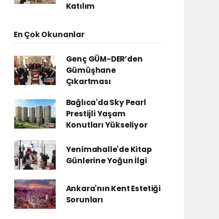
Katılım
En Çok Okunanlar
Genç GÜM-DER’den
Gümüşhane
Çıkartması
Bağlıca'da Sky Pearl
Prestijli Yaşam
Konutları Yükseliyor
Yenimahalle'de Kitap
Günlerine Yoğun İlgi
Ankara'nın Kent Estetiği
Sorunları