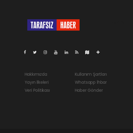
Pro-0.057
Hakkımızda
Kullanım Şartları
Yayın İlkeleri
Whatsapp İhbar
Veri Politikası
Haber Gönder