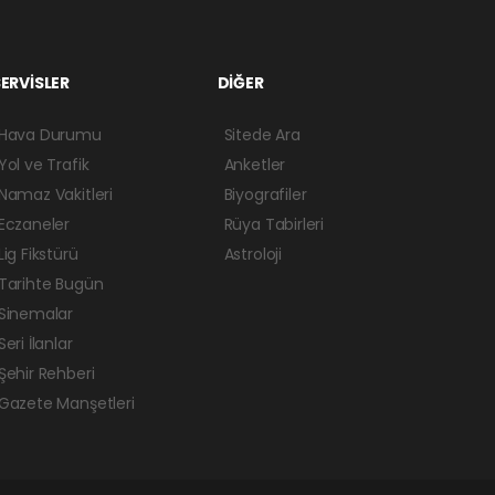
ERVİSLER
DİĞER
Hava Durumu
Sitede Ara
Yol ve Trafik
Anketler
Namaz Vakitleri
Biyografiler
Eczaneler
Rüya Tabirleri
Lig Fikstürü
Astroloji
Tarihte Bugün
Sinemalar
Seri İlanlar
Şehir Rehberi
Gazete Manşetleri