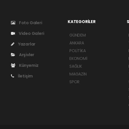
KATEGORİLER
S
Foto Galeri
Video Galeri
GÜNDEM
ANKARA
Yazarlar
POLİTİKA
Arşivler
EKONOMİ
Künyemiz
SAĞLIK
MAGAZİN
İletişim
SPOR