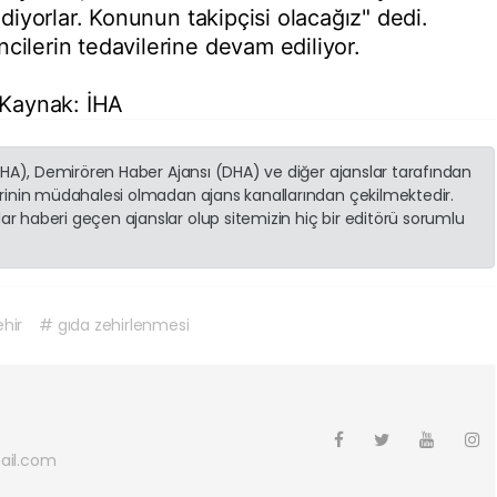
 ediyorlar. Konunun takipçisi olacağız" dedi.
cilerin tedavilerine devam ediliyor.
. Kaynak: İHA
(İHA), Demirören Haber Ajansı (DHA) ve diğer ajanslar tarafından
erinin müdahalesi olmadan ajans kanallarından çekilmektedir.
r haberi geçen ajanslar olup sitemizin hiç bir editörü sorumlu
hir
# gıda zehirlenmesi
ail.com