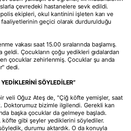
larla çevredeki hastanelere sevk edildi.
polis ekipleri, okul kantinini işleten karı ve
 faaliyetlerinin geçici olarak durdurulduğu
enme vakası saat 15.00 sıralarında başlamış.
da geldi. Çocukların çoğu yedikleri gıdalardan
erden çocuklar zehirlenmiş. Çocuklar şu anda
r" dedi.
 YEDİKLERİNİ SÖYLEDİLER”
r veli Oğuz Ateş de, "Çiğ köfte yemişler, saat
. Doktorumuz bizimle ilgilendi. Gerekli kan
sında başka çocuklar da gelmeye başladı.
fte gibi şeyler yediklerini söylediler.
öyledik, durumu aktardık. O da konuyla