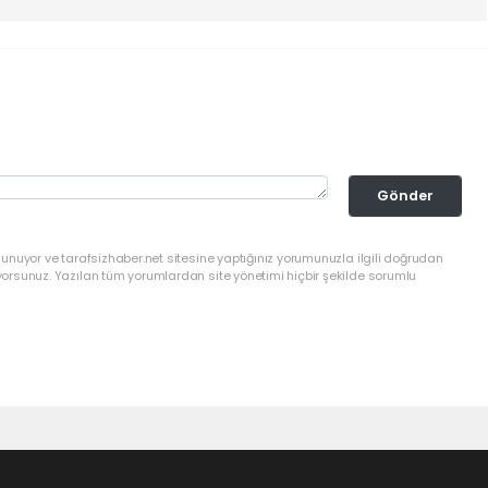
Gönder
lunuyor ve tarafsizhaber.net sitesine yaptığınız yorumunuzla ilgili doğrudan
yorsunuz. Yazılan tüm yorumlardan site yönetimi hiçbir şekilde sorumlu