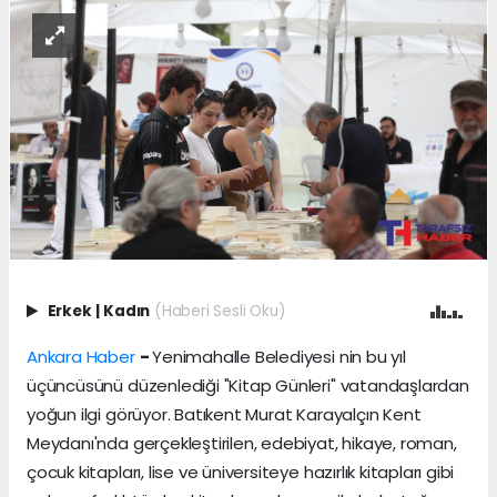
Erkek
|
Kadın
(Haberi Sesli Oku)
Ankara Haber
-
Yenimahalle Belediyesi nin bu yıl
üçüncüsünü düzenlediği "Kitap Günleri" vatandaşlardan
yoğun ilgi görüyor. Batıkent Murat Karayalçın Kent
Meydanı'nda gerçekleştirilen, edebiyat, hikaye, roman,
çocuk kitapları, lise ve üniversiteye hazırlık kitapları gibi