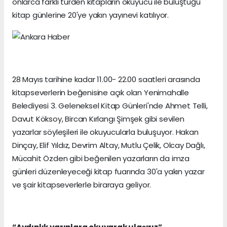
onlarca farklı türden kitapların okuyucu ile buluştuğu
kitap günlerine 20'ye yakın yayınevi katılıyor.
28 Mayıs tarihine kadar 11.00- 22.00 saatleri arasında
kitapseverlerin beğenisine açık olan Yenimahalle
Belediyesi 3. Geleneksel Kitap Günleri'nde Ahmet Telli,
Davut Köksoy, Bircan Kırlangı Şimşek gibi sevilen
yazarlar söyleşileri ile okuyucularla buluşuyor. Hakan
Dinçay, Elif Yıldız, Devrim Altay, Mutlu Çelik, Olcay Dağlı,
Mücahit Özden gibi beğenilen yazarların da imza
günleri düzenleyeceği kitap fuarında 30'a yakın yazar
ve şair kitapseverlerle biraraya geliyor.