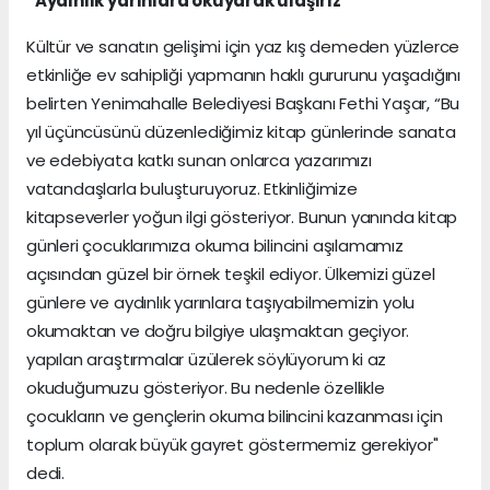
“Aydınlık yarınlara okuyarak ulaşırız”
Kültür ve sanatın gelişimi için yaz kış demeden yüzlerce
etkinliğe ev sahipliği yapmanın haklı gururunu yaşadığını
belirten Yenimahalle Belediyesi Başkanı Fethi Yaşar, “Bu
yıl üçüncüsünü düzenlediğimiz kitap günlerinde sanata
ve edebiyata katkı sunan onlarca yazarımızı
vatandaşlarla buluşturuyoruz. Etkinliğimize
kitapseverler yoğun ilgi gösteriyor. Bunun yanında kitap
günleri çocuklarımıza okuma bilincini aşılamamız
açısından güzel bir örnek teşkil ediyor. Ülkemizi güzel
günlere ve aydınlık yarınlara taşıyabilmemizin yolu
okumaktan ve doğru bilgiye ulaşmaktan geçiyor.
yapılan araştırmalar üzülerek söylüyorum ki az
okuduğumuzu gösteriyor. Bu nedenle özellikle
çocukların ve gençlerin okuma bilincini kazanması için
toplum olarak büyük gayret göstermemiz gerekiyor"
dedi.