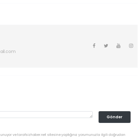
ail.com
Gönder
lunuyor ve tarafsizhaber.net sitesine yaptığınız yorumunuzla ilgili doğrudan