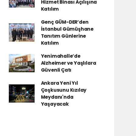
Hizmet Binası Açılışına
Katılım
Genç GÜM-DER’den
İstanbul Gümüşhane
Tanıtım Günlerine
Katılım
Yenimahalle’de
Alzheimer ve Yaşlılara
Güvenli Çatı
Ankara Yeni Yıl
Çoşkusunu Kızılay
Meydanı'nda
Yaşayacak