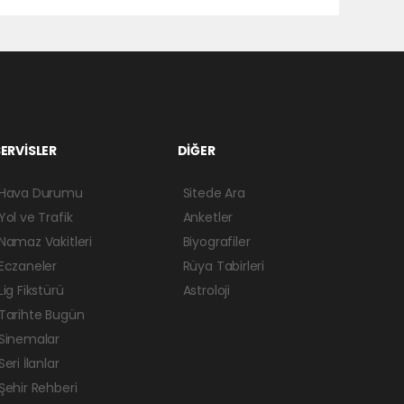
ERVİSLER
DİĞER
Hava Durumu
Sitede Ara
Yol ve Trafik
Anketler
Namaz Vakitleri
Biyografiler
Eczaneler
Rüya Tabirleri
Lig Fikstürü
Astroloji
Tarihte Bugün
Sinemalar
Seri İlanlar
Şehir Rehberi