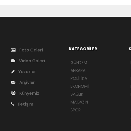
KATEGORİLER
S
Foto Galeri
Video Galeri
GÜNDEM
ANKARA
Yazarlar
POLİTİKA
Arşivler
EKONOMİ
Künyemiz
SAĞLIK
MAGAZİN
İletişim
SPOR