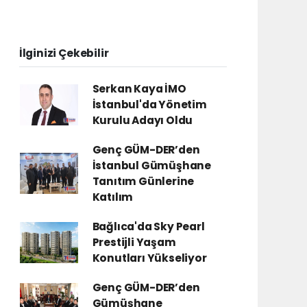
İlginizi Çekebilir
Serkan Kaya İMO
İstanbul'da Yönetim
Kurulu Adayı Oldu
Genç GÜM-DER’den
İstanbul Gümüşhane
Tanıtım Günlerine
Katılım
Bağlıca'da Sky Pearl
Prestijli Yaşam
Konutları Yükseliyor
Genç GÜM-DER’den
Gümüşhane