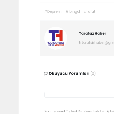
#Deprem
# bingöl
# afat
Tarafsız Haber
trtarafsizhaber@gm
Okuyucu Yorumları
(0)
Yorum yazarak Topluluk Kuralları’nı kabul etmiş bu