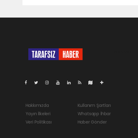
Pro-0.050
Hakkımızda
Kullanım Şartları
Yayın İlkeleri
Whatsapp İhbar
Veri Politikası
Haber Gönder