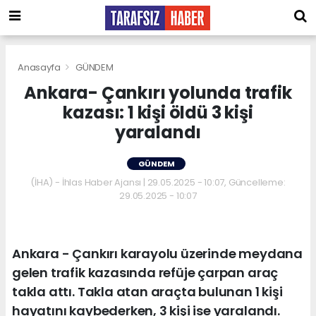
Anasayfa
GÜNDEM
Ankara- Çankırı yolunda trafik
kazası: 1 kişi öldü 3 kişi
yaralandı
GÜNDEM
(İHA) - İhlas Haber Ajansı | 29.05.2025 - 10:07, Güncelleme:
29.05.2025 - 10:07
Ankara - Çankırı karayolu üzerinde meydana
gelen trafik kazasında refüje çarpan araç
takla attı. Takla atan araçta bulunan 1 kişi
hayatını kaybederken, 3 kişi ise yaralandı.