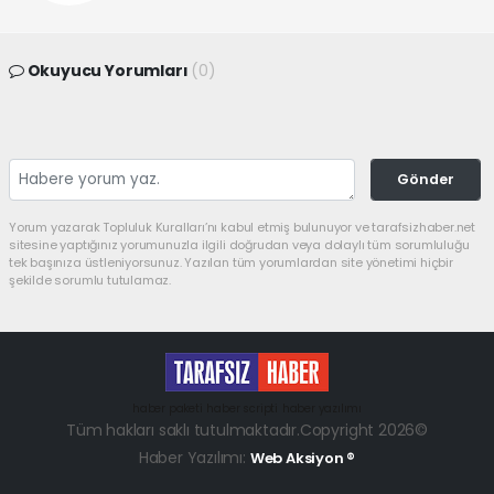
Okuyucu Yorumları
(0)
Gönder
Yorum yazarak Topluluk Kuralları’nı kabul etmiş bulunuyor ve tarafsizhaber.net
sitesine yaptığınız yorumunuzla ilgili doğrudan veya dolaylı tüm sorumluluğu
tek başınıza üstleniyorsunuz. Yazılan tüm yorumlardan site yönetimi hiçbir
şekilde sorumlu tutulamaz.
haber paketi
haber scripti
haber yazılımı
Tüm hakları saklı tutulmaktadır.Copyright 2026©
Haber Yazılımı:
Web Aksiyon ®