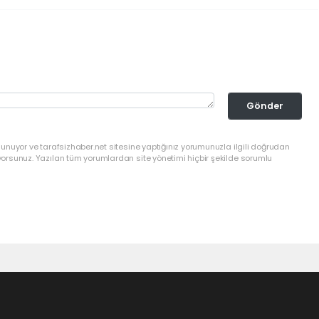
Gönder
lunuyor ve tarafsizhaber.net sitesine yaptığınız yorumunuzla ilgili doğrudan
yorsunuz. Yazılan tüm yorumlardan site yönetimi hiçbir şekilde sorumlu