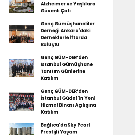
Alzheimer ve Yaşlılara
Güvenli Çatı
Genç Gümüşhaneliler
Derneği Ankara'daki
Derneklerle İftarda
Buluştu
Genç GÜM-DER’den
İstanbul Gümüşhane
Tanıtım Günlerine
Katılım
Genç GÜM-DER’den
İstanbul Güdef’in Yeni
Hizmet Binası Açılışına
Katılım
Bağlıca'da Sky Pearl
Prestijli Yaşam