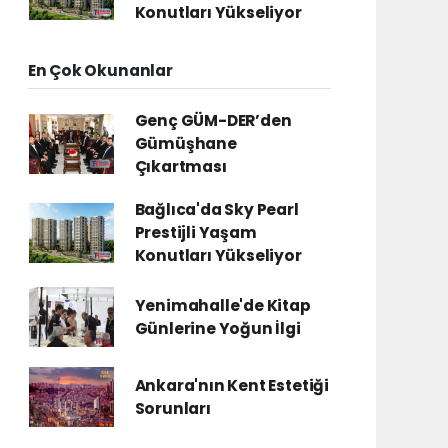
Konutları Yükseliyor
En Çok Okunanlar
Genç GÜM-DER’den
Gümüşhane
Çıkartması
Bağlıca'da Sky Pearl
Prestijli Yaşam
Konutları Yükseliyor
Yenimahalle'de Kitap
Günlerine Yoğun İlgi
Ankara'nın Kent Estetiği
Sorunları