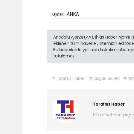
ANKA
Kaynak:
Anadolu Ajansı (AA), İhlas Haber Ajansı 
eklenen tüm haberler, sitemizin editörl
Bu haberlerde yer alan hukuki muhatapla
tutulamaz...
#Tarafsız Haber
# asgari ücret
# te
Tarafsız Haber
trtarafsizhaber@gm