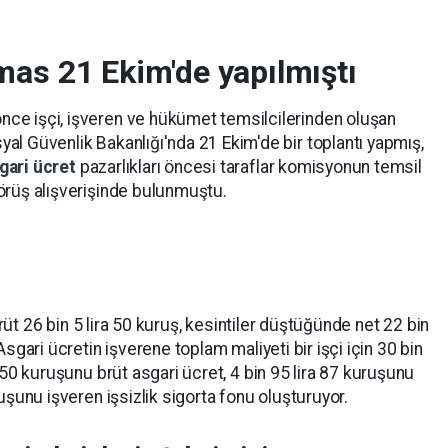
emas 21 Ekim'de yapılmıştı
ce işçi, işveren ve hükümet temsilcilerinden oluşan
al Güvenlik Bakanlığı'nda 21 Ekim'de bir toplantı yapmış,
gari ücret
pazarlıkları öncesi taraflar komisyonun temsil
örüş alışverişinde bulunmuştu.
 brüt 26 bin 5 lira 50 kuruş, kesintiler düştüğünde net 22 bin
Asgari ücretin işverene toplam maliyeti bir işçi için 30 bin
 50 kuruşunu brüt asgari ücret, 4 bin 95 lira 87 kuruşunu
uşunu işveren işsizlik sigorta fonu oluşturuyor.