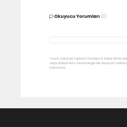
Okuyucu Yorumları
(0)
Yorum yazarak Topluluk Kuralları’nı kabul etmiş bu
veya dolaylı tüm sorumluluğu tek başınıza üstleni
tutulamaz.