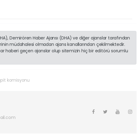
(İHA), Demirören Haber Ajansı (DHA) ve diğer ajanslar tarafından
erinin müdahalesi olmadan ajans kanallarından çekilmektedir.
r haberi geçen ajanslar olup sitemizin hiç bir editörü sorumlu
spit komisyonu
ail.com