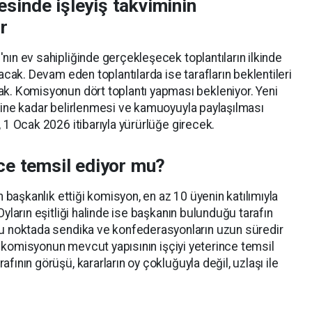
sinde işleyiş takviminin
r
nın ev sahipliğinde gerçekleşecek toplantıların ilkinde
nacak. Devam eden toplantılarda ise tarafların beklentileri
ak. Komisyonun dört toplantı yapması bekleniyor. Yeni
ihine kadar belirlenmesi ve kamuoyuyla paylaşılması
, 1 Ocak 2026 itibarıyla yürürlüğe girecek.
ce temsil ediyor mu?
in başkanlık ettiği komisyon, en az 10 üyenin katılımıyla
Oyların eşitliği halinde ise başkanın bulunduğu tarafın
Bu noktada sendika ve konfederasyonların uzun süredir
ri, komisyonun mevcut yapısının işçiyi yeterince temsil
fının görüşü, kararların oy çokluğuyla değil, uzlaşı ile