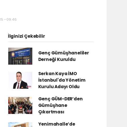
25 - 09:46
İlginizi Çekebilir
Genç Gümüşhaneliler
Derneği Kuruldu
Serkan Kaya İMO
İstanbul'da Yönetim
Kurulu Adayı Oldu
Genç GÜM-DER’den
Gümüşhane
Çıkartması
Yenimahalle’de