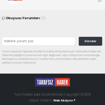
Okuyucu Yorumları
(0)
Gönder
Yorum yazarak Topluluk Kuralları’nı kabul etmiş bulunuyor ve tarafsizhaber.net
sitesine yaptığınız yorumunuzla ilgili doğrudan veya dolaylı tüm sorumluluğu
tek başınıza üstleniyorsunuz. Yazılan tüm yorumlardan site yönetimi hiçbir
şekilde sorumlu tutulamaz.
haber paketi
haber scripti
haber yazılımı
Tüm hakları saklı tutulmaktadır.Copyright 2026©
Haber Yazılımı:
Web Aksiyon ®