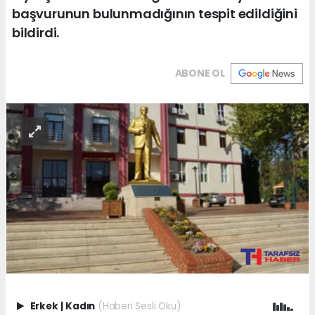
başvurunun bulunmadığının tespit edildiğini
bildirdi.
ABONE OL
Erkek
|
Kadın
(Haberi Sesli Oku)