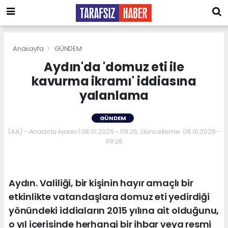
Anasayfa
GÜNDEM
Aydın'da 'domuz eti ile
kavurma ikramı' iddiasına
yalanlama
GÜNDEM
(AA) - Anadolu Ajansı | 08.01.2026 - 09:26, Güncelleme: 08.01.2026 -
09:26
Aydın. Valiliği, bir kişinin hayır amaçlı bir
etkinlikte vatandaşlara domuz eti yedirdiği
yönündeki iddiaların 2015 yılına ait olduğunu,
o yıl içerisinde herhangi bir ihbar veya resmi