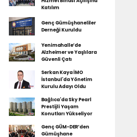
Hizmet Binası Açılışına
Katılım
Genç Gümüşhaneliler
Derneği Kuruldu
Yenimahalle’de
Alzheimer ve Yaşlılara
Güvenli Çatı
Serkan Kaya İMO
İstanbul'da Yönetim
Kurulu Adayı Oldu
Bağlıca'da Sky Pearl
Prestijli Yaşam
Konutları Yükseliyor
Genç GÜM-DER’den
Gümüşhane