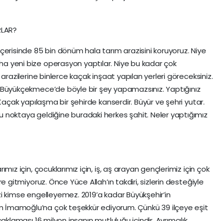
RLAR?
içerisinde 85 bin dönüm hala tarım arazisini koruyoruz. Niye
ha yeni bize operasyon yaptılar. Niye bu kadar çok
 arazilerine binlerce kaçak inşaat yapılan yerleri göreceksiniz.
. Büyükçekmece’de böyle bir şey yapamazsınız. Yaptığınız
. Kaçak yapılaşma bir şehirde kanserdir. Büyür ve şehri yutar.
u noktaya geldiğine buradaki herkes şahit. Neler yaptığımız
ımız için, çocuklarımız için, iş, aş arayan gençlerimiz için çok
re gitmiyoruz. Önce Yüce Allah’ın takdiri, sizlerin desteğiyle
zi kimse engelleyemez. 2019’a kadar Büyükşehir’in
m İmamoğlu’na çok teşekkür ediyorum. Çünkü 39 ilçeye eşit
caklaması 16 milyon insanın mutluluğu içindir. Ayrımcılık