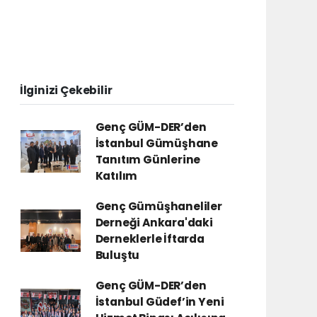
İlginizi Çekebilir
Genç GÜM-DER’den
İstanbul Gümüşhane
Tanıtım Günlerine
Katılım
Genç Gümüşhaneliler
Derneği Ankara'daki
Derneklerle İftarda
Buluştu
Genç GÜM-DER’den
İstanbul Güdef’in Yeni