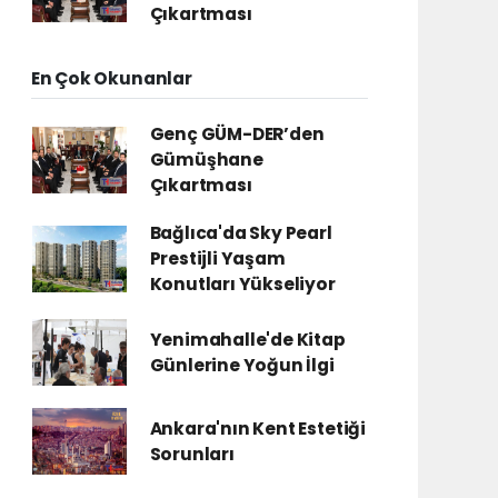
Çıkartması
En Çok Okunanlar
Genç GÜM-DER’den
Gümüşhane
Çıkartması
Bağlıca'da Sky Pearl
Prestijli Yaşam
Konutları Yükseliyor
Yenimahalle'de Kitap
Günlerine Yoğun İlgi
Ankara'nın Kent Estetiği
Sorunları