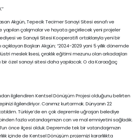
K”
san Akgün, Tepecik Tecimer Sanayi Sitesi esnafı ve
ede yapılan çalışmalar ve hayata geçirilecek yeni projeler
iyesi ve Sanayii Sitesi Kooperatifi ortaklarıyla yeni bir
ını açıklayan Başkan Akgün; “2024-2029 yani 5 yıllık dönemde
ndüstri meslek lisesi, çıraklık eğitimi mezunu olan arkadaşları
a bir özel sanayi sitesi daha yapılacak. O da Karaağaç
udan ilgilendiren Kentsel Dönüşüm Projesi olduğunu belirten
pinizi ilgilendiriyor. Canımız kurtarmak. Dünyanın 22
katıldım. Türkiye’de en çok depremle uğraşan belediye
0 binden fazla vatandaşımızın can ve mal emniyetini sağladık.
un önce ilçesi olduk. Depremde tek bir vatandaşımızın
lılık içinde de Kentsel Dönüşüm projemizi kararlılıkta