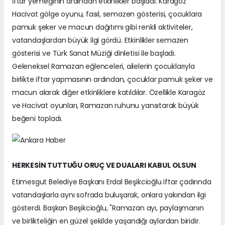
İftar yemeğinin ardından etkinlikler başladı. Karagöz
Hacivat gölge oyunu, fasıl, semazen gösterisi, çocuklara
pamuk şeker ve macun dağıtımı gibi renkli aktiviteler,
vatandaşlardan büyük ilgi gördü. Etkinlikler semazen
gösterisi ve Türk Sanat Müziği dinletisi ile başladı.
Geleneksel Ramazan eğlenceleri, ailelerin çocuklarıyla
birlikte iftar yapmasının ardından, çocuklar pamuk şeker ve
macun alarak diğer etkinliklere katıldılar. Özellikle Karagöz
ve Hacivat oyunları, Ramazan ruhunu yansıtarak büyük
beğeni topladı.
HERKESİN TUTTUĞU ORUÇ VE DUALARI KABUL OLSUN
Etimesgut Belediye Başkanı Erdal Beşikcioğlu iftar çadırında
vatandaşlarla aynı sofrada buluşarak, onlara yakından ilgi
gösterdi. Başkan Beşikcioğlu, "Ramazan ayı, paylaşmanın
ve birlikteliğin en güzel şekilde yaşandığı aylardan biridir.