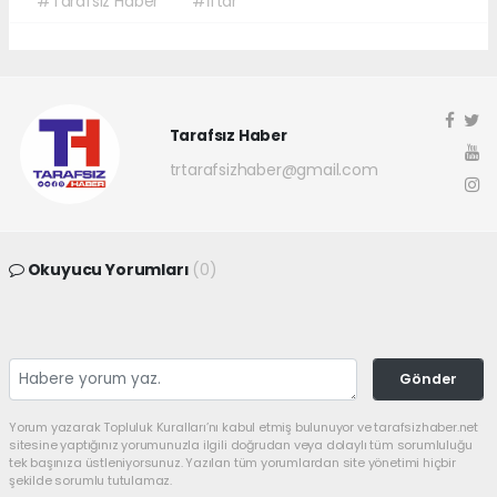
#Tarafsız Haber
#İftar
Tarafsız Haber
trtarafsizhaber@gmail.com
Okuyucu Yorumları
(0)
Gönder
Yorum yazarak Topluluk Kuralları’nı kabul etmiş bulunuyor ve tarafsizhaber.net
sitesine yaptığınız yorumunuzla ilgili doğrudan veya dolaylı tüm sorumluluğu
tek başınıza üstleniyorsunuz. Yazılan tüm yorumlardan site yönetimi hiçbir
şekilde sorumlu tutulamaz.