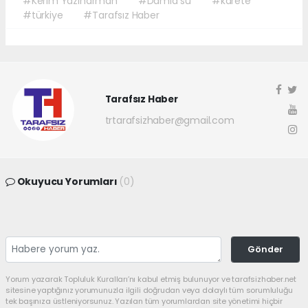
#Kerim Yazıharman
#Damla su
#karete
#türkiye
#Tarafsız Haber
Tarafsız Haber
trtarafsizhaber@gmail.com
Okuyucu Yorumları
(0)
Gönder
Yorum yazarak Topluluk Kuralları’nı kabul etmiş bulunuyor ve tarafsizhaber.net
sitesine yaptığınız yorumunuzla ilgili doğrudan veya dolaylı tüm sorumluluğu
tek başınıza üstleniyorsunuz. Yazılan tüm yorumlardan site yönetimi hiçbir