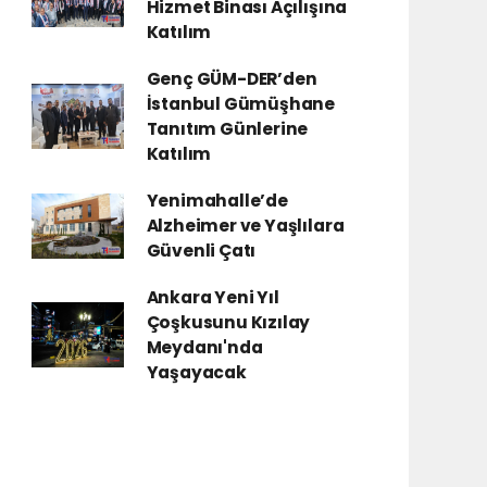
Hizmet Binası Açılışına
Katılım
Genç GÜM-DER’den
İstanbul Gümüşhane
Tanıtım Günlerine
Katılım
Yenimahalle’de
Alzheimer ve Yaşlılara
Güvenli Çatı
Ankara Yeni Yıl
Çoşkusunu Kızılay
Meydanı'nda
Yaşayacak