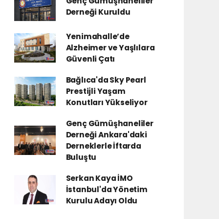
Genç Gümüşhaneliler
Derneği Kuruldu
Yenimahalle’de
Alzheimer ve Yaşlılara
Güvenli Çatı
Bağlıca'da Sky Pearl
Prestijli Yaşam
Konutları Yükseliyor
Genç Gümüşhaneliler
Derneği Ankara'daki
Derneklerle İftarda
Buluştu
Serkan Kaya İMO
İstanbul'da Yönetim
Kurulu Adayı Oldu