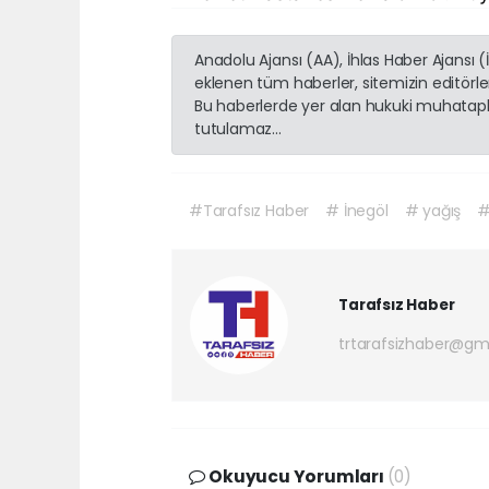
Anadolu Ajansı (AA), İhlas Haber Ajansı 
eklenen tüm haberler, sitemizin editörl
Bu haberlerde yer alan hukuki muhatapla
tutulamaz...
#Tarafsız Haber
# İnegöl
# yağış
#
Tarafsız Haber
trtarafsizhaber@gm
Okuyucu Yorumları
(0)