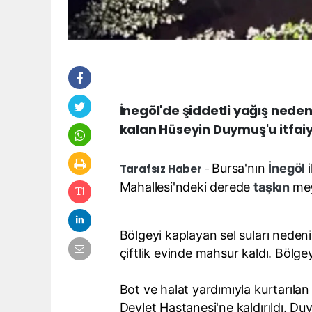
İnegöl'de şiddetli yağış nede
kalan Hüseyin Duymuş'u itfaiye
Bursa'nın
İnegöl
Tarafsız Haber
-
Mahallesi'ndeki derede
taşkın
mey
Bölgeyi kaplayan sel suları nede
çiftlik evinde mahsur kaldı. Bölgey
Bot ve halat yardımıyla kurtarıl
Devlet Hastanesi'ne kaldırıldı. D