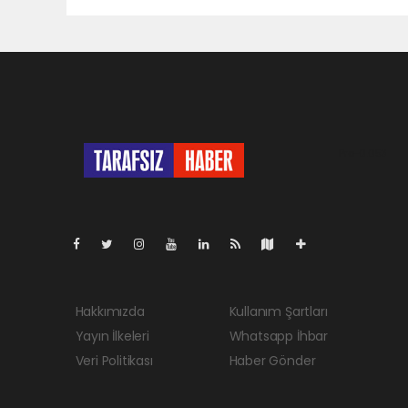
Pro-0.053
Hakkımızda
Kullanım Şartları
Yayın İlkeleri
Whatsapp İhbar
Veri Politikası
Haber Gönder