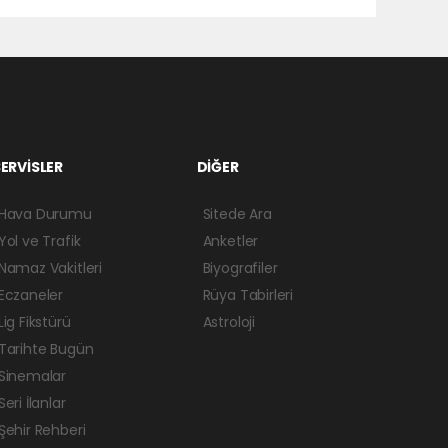
ERVİSLER
DİĞER
Hava Durumu
Sitede Ara
Yol ve Trafik
Anketler
Namaz Vakitleri
Biyografiler
Eczaneler
Rüya Tabirleri
Lig Fikstürü
Astroloji
Tarihte Bugün
Sinemalar
Seri İlanlar
Şehir Rehberi