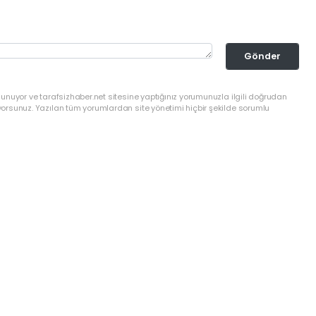
Gönder
lunuyor ve tarafsizhaber.net sitesine yaptığınız yorumunuzla ilgili doğrudan
yorsunuz. Yazılan tüm yorumlardan site yönetimi hiçbir şekilde sorumlu