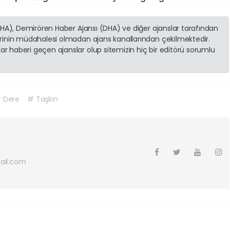
(İHA), Demirören Haber Ajansı (DHA) ve diğer ajanslar tarafından
erinin müdahalesi olmadan ajans kanallarından çekilmektedir.
r haberi geçen ajanslar olup sitemizin hiç bir editörü sorumlu
 Dere
# Taşkın
ail.com