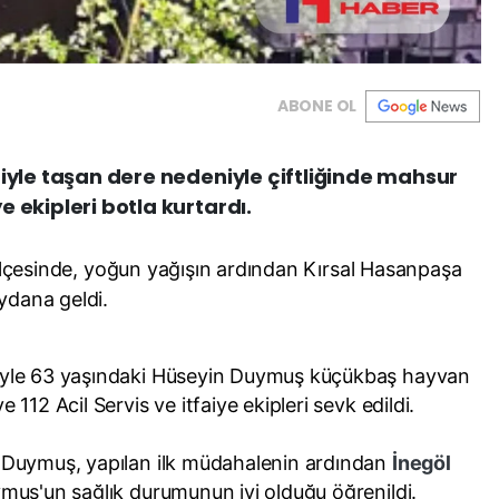
ABONE OL
niyle taşan dere nedeniyle çiftliğinde mahsur
 ekipleri botla kurtardı.
ilçesinde, yoğun yağışın ardından Kırsal Hasanpaşa
dana geldi.
niyle 63 yaşındaki Hüseyin Duymuş küçükbaş hayvan
e 112 Acil Servis ve itfaiye ekipleri sevk edildi.
an Duymuş, yapılan ilk müdahalenin ardından
İnegöl
uymuş'un sağlık durumunun iyi olduğu öğrenildi.