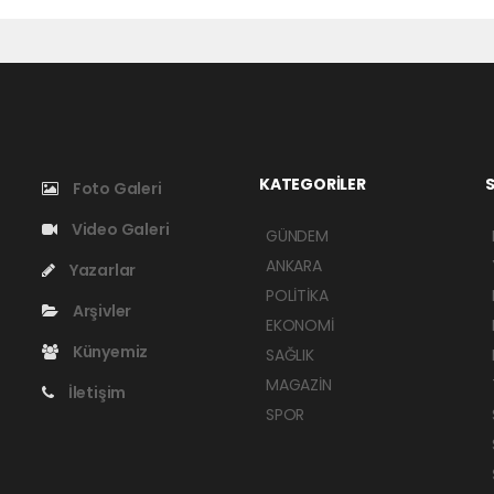
KATEGORİLER
S
Foto Galeri
Video Galeri
GÜNDEM
ANKARA
Yazarlar
POLİTİKA
Arşivler
EKONOMİ
Künyemiz
SAĞLIK
MAGAZİN
İletişim
SPOR