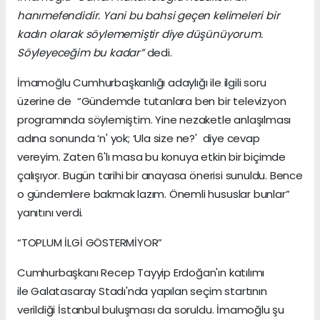
hanımefendidir. Yani bu bahsi geçen kelimeleri bir
kadın olarak söylememiştir diye düşünüyorum.
Söyleyeceğim bu kadar”
dedi.
İmamoğlu Cumhurbaşkanlığı adaylığı ile ilgili soru
üzerine de “Gündemde tutanlara ben bir televizyon
programında söylemiştim. Yine nezaketle anlaşılması
adına sonunda ‘n' yok; ‘Ula size ne?' diye cevap
vereyim. Zaten 6'lı masa bu konuya etkin bir biçimde
çalışıyor. Bugün tarihi bir anayasa önerisi sunuldu. Bence
o gündemlere bakmak lazım. Önemli hususlar bunlar”
yanıtını verdi.
“TOPLUM İLGİ GÖSTERMİYOR”
Cumhurbaşkanı Recep Tayyip Erdoğan'ın katılımı
ile Galatasaray Stadı'nda yapılan seçim startının
verildiği İstanbul buluşması da soruldu. İmamoğlu şu