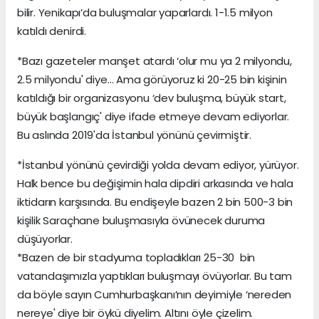
bilir. Yenikapı’da buluşmalar yaparlardı. 1-1.5 milyon
katıldı denirdi.
*Bazı gazeteler manşet atardı ‘olur mu ya 2 milyondu,
2.5 milyondu' diye… Ama görüyoruz ki 20-25 bin kişinin
katıldığı bir organizasyonu ‘dev buluşma, büyük start,
büyük başlangıç' diye ifade etmeye devam ediyorlar.
Bu aslında 2019'da İstanbul yönünü çevirmiştir.
*İstanbul yönünü çevirdiği yolda devam ediyor, yürüyor.
Halk bence bu değişimin hala dipdiri arkasında ve hala
iktidarın karşısında. Bu endişeyle bazen 2 bin 500-3 bin
kişilik Saraçhane buluşmasıyla övünecek duruma
düşüyorlar.
*Bazen de bir stadyuma topladıkları 25-30 bin
vatandaşımızla yaptıkları buluşmayı övüyorlar. Bu tam
da böyle sayın Cumhurbaşkanı’nın deyimiyle ‘nereden
nereye' diye bir öykü diyelim. Altını öyle çizelim.