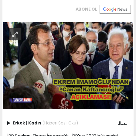
ABONE OL
Erkek
|
Kadın
(Haberi Sesli Oku)
İBB Başkanı Ekrem İmamoğlu, İBB'nin 2023 bütçesini