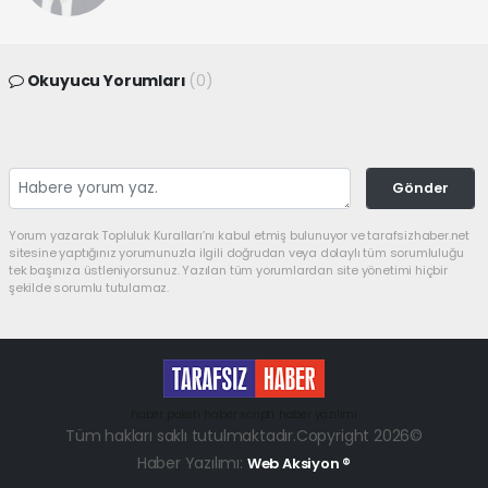
Okuyucu Yorumları
(0)
Gönder
Yorum yazarak Topluluk Kuralları’nı kabul etmiş bulunuyor ve tarafsizhaber.net
sitesine yaptığınız yorumunuzla ilgili doğrudan veya dolaylı tüm sorumluluğu
tek başınıza üstleniyorsunuz. Yazılan tüm yorumlardan site yönetimi hiçbir
şekilde sorumlu tutulamaz.
haber paketi
haber scripti
haber yazılımı
Tüm hakları saklı tutulmaktadır.Copyright 2026©
Haber Yazılımı:
Web Aksiyon ®