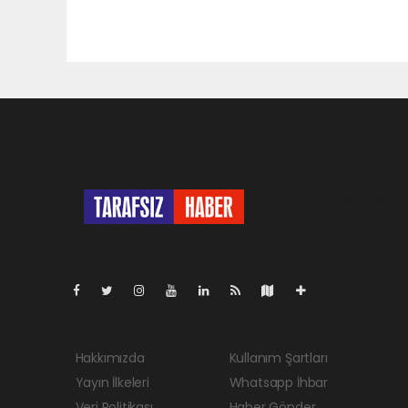
Pro-0.051
Hakkımızda
Kullanım Şartları
Yayın İlkeleri
Whatsapp İhbar
Veri Politikası
Haber Gönder