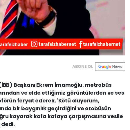
ABONE OL
 (İBB) Başkanı Ekrem İmamoğlu, metrobüs
tlarından ve elde ettiğimiz görüntülerden ve ses
oförün feryat ederek, 'Kötü oluyorum,
ında bir baygınlık geçirdiğini ve otobüsün
ğru kayarak kafa kafaya çarpışmasına vesile
 dedi.