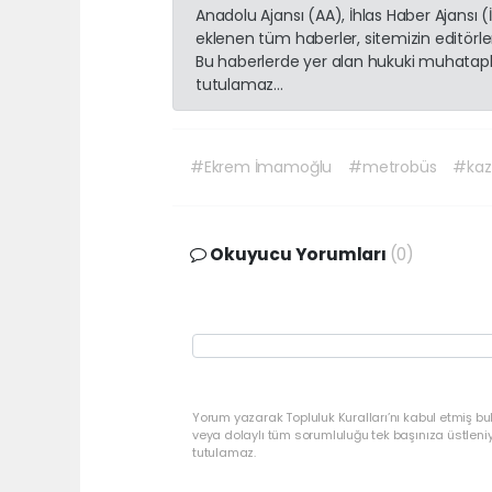
Anadolu Ajansı (AA), İhlas Haber Ajansı 
eklenen tüm haberler, sitemizin editörl
Bu haberlerde yer alan hukuki muhatapla
tutulamaz...
#Ekrem İmamoğlu
#metrobüs
#kaz
Okuyucu Yorumları
(0)
Yorum yazarak Topluluk Kuralları’nı kabul etmiş bu
veya dolaylı tüm sorumluluğu tek başınıza üstleni
tutulamaz.