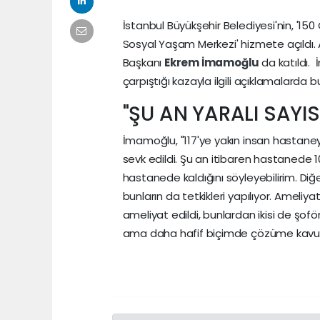
İstanbul Büyükşehir Belediyesi'nin, '15
Sosyal Yaşam Merkezi' hizmete açıldı. A
Başkanı
Ekrem İmamoğlu
da katıldı.
çarpıştığı kazayla ilgili açıklamalarda 
"ŞU AN YARALI SAYIS
İmamoğlu, "117'ye yakın insan hastaney
sevk edildi. Şu an itibaren hastanede 
hastanede kaldığını söyleyebilirim. Diğ
bunların da tetkikleri yapılıyor. Ameli
ameliyat edildi, bunlardan ikisi de şoför
ama daha hafif biçimde çözüme kavuş