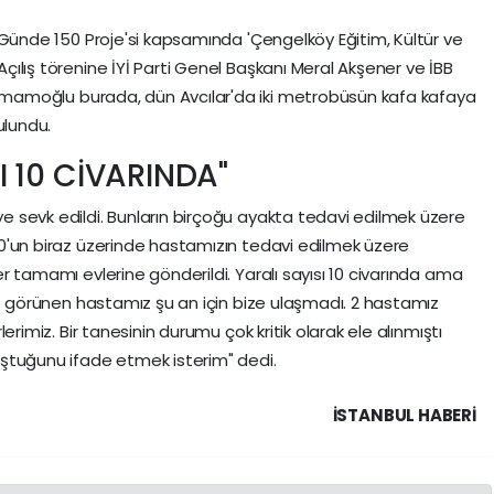
0 Günde 150 Proje'si kapsamında 'Çengelköy Eğitim, Kültür ve
çılış törenine İYİ Parti Genel Başkanı Meral Akşener ve İBB
 İmamoğlu burada, dün Avcılar'da iki metrobüsün kafa kafaya
bulundu.
I 10 CİVARINDA"
e sevk edildi. Bunların birçoğu ayakta tedavi edilmek üzere
10'un biraz üzerinde hastamızın tedavi edilmek üzere
er tamamı evlerine gönderildi. Yaralı sayısı 10 civarında ama
yat görünen hastamız şu an için bize ulaşmadı. 2 hastamız
lerimiz. Bir tanesinin durumu çok kritik olarak ele alınmıştı
tuğunu ifade etmek isterim" dedi.
İSTANBUL HABERİ