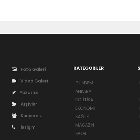
KATEGORİLER
S
Foto Galeri
Video Galeri
GÜNDEM
ANKARA
Yazarlar
POLİTİKA
Arşivler
EKONOMİ
Künyemiz
SAĞLIK
MAGAZİN
İletişim
SPOR