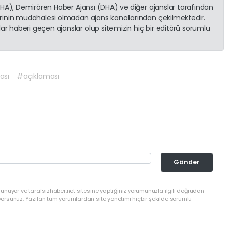
(İHA), Demirören Haber Ajansı (DHA) ve diğer ajanslar tarafından
erinin müdahalesi olmadan ajans kanallarından çekilmektedir.
r haberi geçen ajanslar olup sitemizin hiç bir editörü sorumlu
ası
#açıklaması
Gönder
lunuyor ve tarafsizhaber.net sitesine yaptığınız yorumunuzla ilgili doğrudan
yorsunuz. Yazılan tüm yorumlardan site yönetimi hiçbir şekilde sorumlu