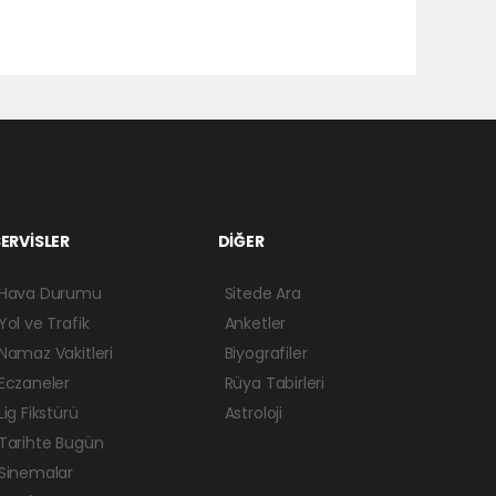
ERVİSLER
DİĞER
Hava Durumu
Sitede Ara
Yol ve Trafik
Anketler
Namaz Vakitleri
Biyografiler
Eczaneler
Rüya Tabirleri
Lig Fikstürü
Astroloji
Tarihte Bugün
Sinemalar