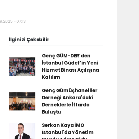
9.2025 - 07:13
İlginizi Çekebilir
Genç GÜM-DER’den
İstanbul Güdef’in Yeni
Hizmet Binası Açılışına
Katılım
Genç Gümüşhaneliler
Derneği Ankara'daki
Derneklerle İftarda
Buluştu
Serkan Kaya İMO
İstanbul'da Yönetim