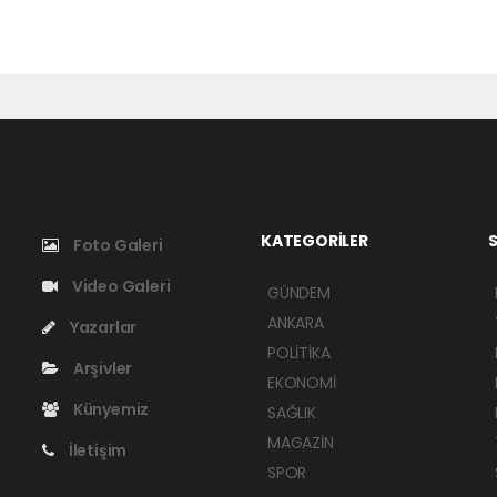
KATEGORİLER
S
Foto Galeri
Video Galeri
GÜNDEM
ANKARA
Yazarlar
POLİTİKA
Arşivler
EKONOMİ
Künyemiz
SAĞLIK
MAGAZİN
İletişim
SPOR