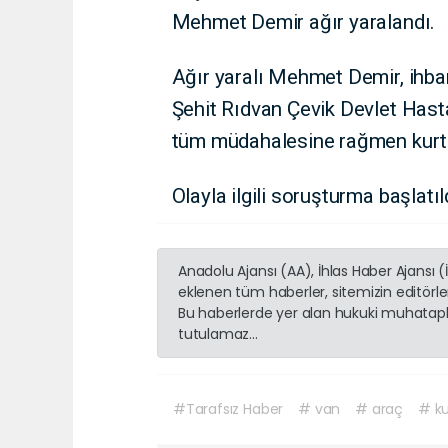
Mehmet Demir ağır yaralandı.
Ağır yaralı Mehmet Demir, ihbar
Şehit Rıdvan Çevik Devlet Hast
tüm müdahalesine rağmen kurt
Olayla ilgili soruşturma başlat
Anadolu Ajansı (AA), İhlas Haber Ajansı 
eklenen tüm haberler, sitemizin editörl
Bu haberlerde yer alan hukuki muhatapla
tutulamaz...
#Tarafsız Haber
# van
# araç
# k