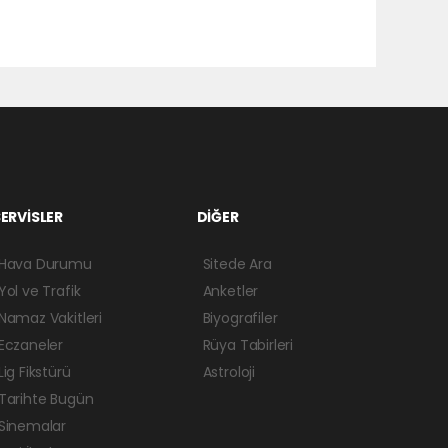
ERVİSLER
DİĞER
Hava Durumu
Sitede Ara
Yol ve Trafik
Anketler
Namaz Vakitleri
Biyografiler
Eczaneler
Rüya Tabirleri
Lig Fikstürü
Astroloji
Tarihte Bugün
Sinemalar