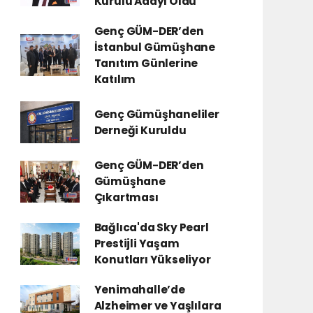
Kurulu Adayı Oldu
Genç GÜM-DER’den
İstanbul Gümüşhane
Tanıtım Günlerine
Katılım
Genç Gümüşhaneliler
Derneği Kuruldu
Genç GÜM-DER’den
Gümüşhane
Çıkartması
Bağlıca'da Sky Pearl
Prestijli Yaşam
Konutları Yükseliyor
Yenimahalle’de
Alzheimer ve Yaşlılara