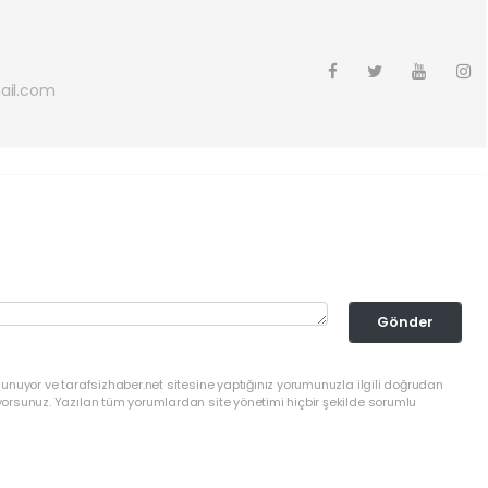
ail.com
Gönder
lunuyor ve tarafsizhaber.net sitesine yaptığınız yorumunuzla ilgili doğrudan
yorsunuz. Yazılan tüm yorumlardan site yönetimi hiçbir şekilde sorumlu