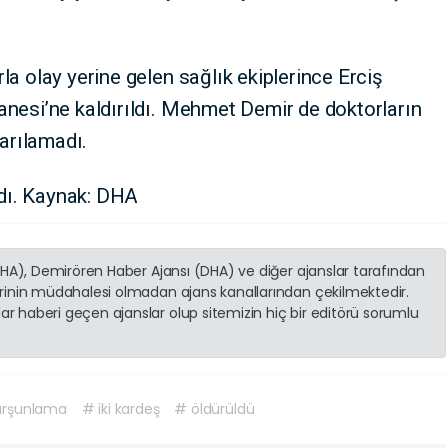
la olay yerine gelen sağlık ekiplerince Erciş
anesi’ne kaldırıldı. Mehmet Demir de doktorların
arılamadı.
ıldı. Kaynak: DHA
(İHA), Demirören Haber Ajansı (DHA) ve diğer ajanslar tarafından
erinin müdahalesi olmadan ajans kanallarından çekilmektedir.
r haberi geçen ajanslar olup sitemizin hiç bir editörü sorumlu
urşunlama
# iki kardeş
# öldürüldü