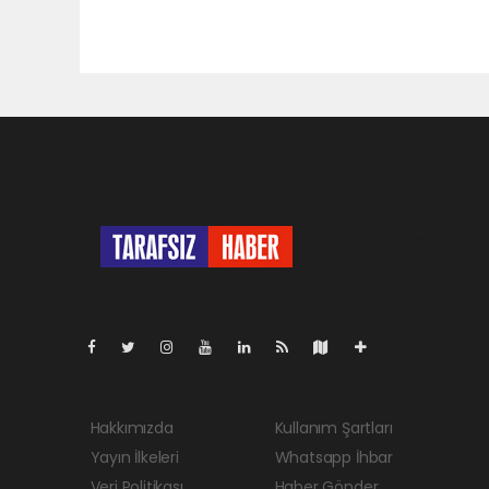
Pro-0.059
Hakkımızda
Kullanım Şartları
Yayın İlkeleri
Whatsapp İhbar
Veri Politikası
Haber Gönder