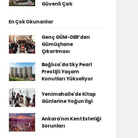
Güvenli Çatı
En Çok Okunanlar
Genç GÜM-DER’den
Gümüşhane
Çıkartması
Bağlıca'da Sky Pearl
Prestijli Yaşam
Konutları Yükseliyor
Yenimahalle'de Kitap
Günlerine Yoğun İlgi
Ankara'nın Kent Estetiği
Sorunları