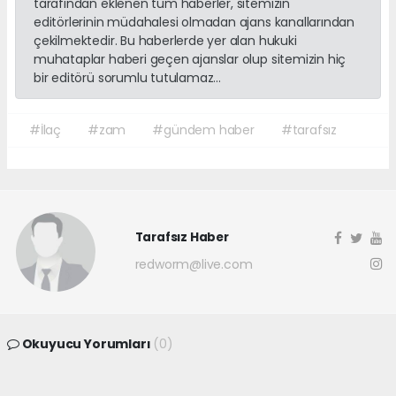
tarafından eklenen tüm haberler, sitemizin
editörlerinin müdahalesi olmadan ajans kanallarından
çekilmektedir. Bu haberlerde yer alan hukuki
muhataplar haberi geçen ajanslar olup sitemizin hiç
bir editörü sorumlu tutulamaz...
#İlaç
#zam
#gündem haber
#tarafsız
Tarafsız Haber
redworm@live.com
Okuyucu Yorumları
(0)