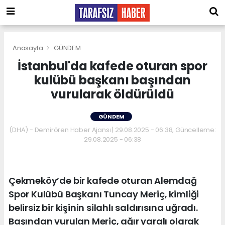
Anasayfa
GÜNDEM
İstanbul'da kafede oturan spor
kulübü başkanı başından
vurularak öldürüldü
GÜNDEM
(DHA) - Demirören Haber Ajansı | 29.08.2025 - 06:38, Güncelleme:
29.08.2025 - 06:38
Çekmeköy’de bir kafede oturan Alemdağ
Spor Kulübü Başkanı Tuncay Meriç, kimliği
belirsiz bir kişinin silahlı saldırısına uğradı.
Başından vurulan Meriç, ağır yaralı olarak