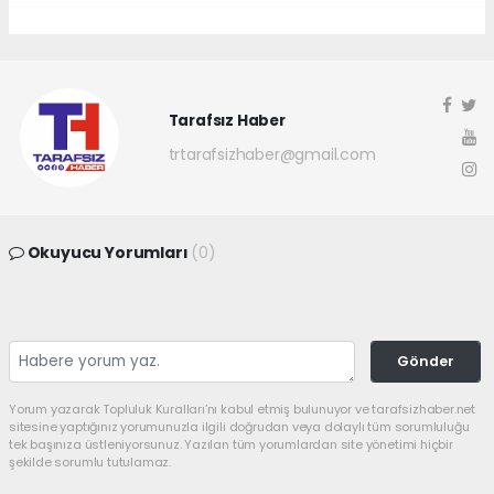
Tarafsız Haber
trtarafsizhaber@gmail.com
Okuyucu Yorumları
(0)
Gönder
Yorum yazarak Topluluk Kuralları’nı kabul etmiş bulunuyor ve tarafsizhaber.net
sitesine yaptığınız yorumunuzla ilgili doğrudan veya dolaylı tüm sorumluluğu
tek başınıza üstleniyorsunuz. Yazılan tüm yorumlardan site yönetimi hiçbir
şekilde sorumlu tutulamaz.