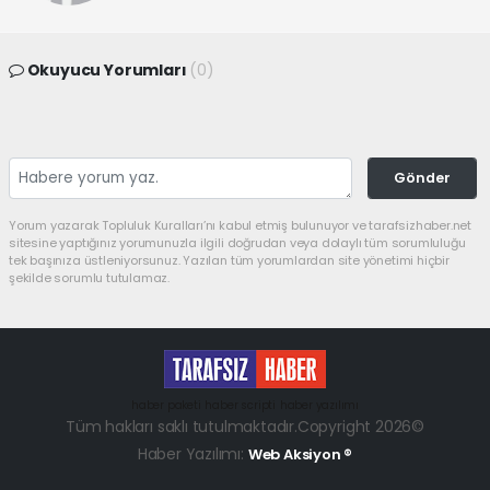
Okuyucu Yorumları
(0)
Gönder
Yorum yazarak Topluluk Kuralları’nı kabul etmiş bulunuyor ve tarafsizhaber.net
sitesine yaptığınız yorumunuzla ilgili doğrudan veya dolaylı tüm sorumluluğu
tek başınıza üstleniyorsunuz. Yazılan tüm yorumlardan site yönetimi hiçbir
şekilde sorumlu tutulamaz.
haber paketi
haber scripti
haber yazılımı
Tüm hakları saklı tutulmaktadır.Copyright 2026©
Haber Yazılımı:
Web Aksiyon ®