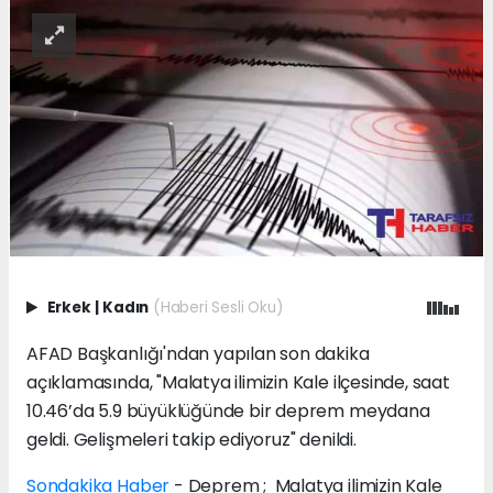
Erkek
|
Kadın
(Haberi Sesli Oku)
AFAD Başkanlığı'ndan yapılan son dakika
açıklamasında, "Malatya ilimizin Kale ilçesinde, saat
10.46’da 5.9 büyüklüğünde bir deprem meydana
geldi. Gelişmeleri takip ediyoruz" denildi.
Sondakika Haber
- Deprem ; Malatya ilimizin Kale