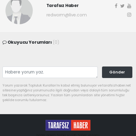
Tarafsız Haber
redworm@live.com
Okuyucu Yorumları
(0)
Gönder
Yorum yazarak Topluluk Kuralları’nı kabul etmiş bulunuyor ve tarafsizhaber.net
sitesine yaptığınız yorumunuzla ilgili doğrudan veya dolaylı tüm sorumluluğu
tek başınıza üstleniyorsunuz. Yazılan tüm yorumlardan site yönetimi hiçbir
şekilde sorumlu tutulamaz.
haber paketi
haber scripti
haber yazılımı