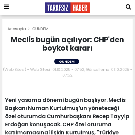
Anasayfa
GÜNDEM
Meclis bugün açılıyor: CHP'den
boykot kararı
GÜNDEM
(Web Sitesi) - Web Sitesi | 01.10.2025 - 07:52, Güncelleme: 01.10.2025 -
07:52
Yeni yasama dönemi bugün başlıyor. Meclis
Başkanı Numan Kurtulmuş’un yöneteceği
özel oturumda Cumhurbaşkanı Recep Tayyip
Erdoğan konuşacak. CHP özel oturuma
katılmamasına ilişkin Kurtulmuş, "Türkiye