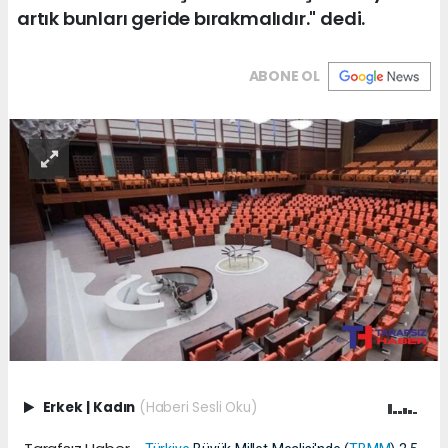
artık bunları geride bırakmalıdır." dedi.
ABONE OL
Erkek
|
Kadın
(Haberi Sesli Oku)