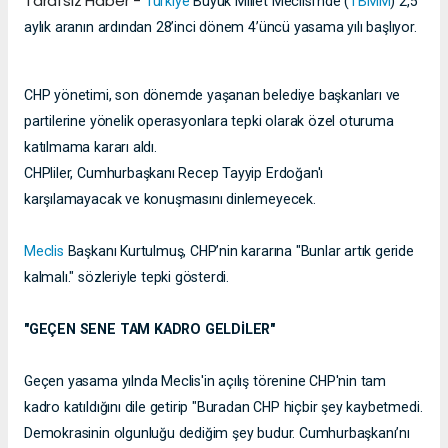
Tarafsız Haber -
Türkiye
Büyük Millet Meclisi'nde (
TBMM
) 2,5
aylık aranın ardından 28’inci dönem 4’üncü yasama yılı başlıyor.
CHP yönetimi, son dönemde yaşanan belediye başkanları ve
partilerine yönelik operasyonlara tepki olarak özel oturuma
katılmama kararı aldı.
CHPliler, Cumhurbaşkanı Recep Tayyip Erdoğan'ı
karşılamayacak ve konuşmasını dinlemeyecek.
Meclis
Başkanı Kurtulmuş, CHP’nin kararına "Bunlar artık geride
kalmalı." sözleriyle tepki gösterdi.
"GEÇEN SENE TAM KADRO GELDİLER"
Geçen yasama yılnda Meclis'in açılış törenine CHP'nin tam
kadro katıldığını dile getirip "Buradan CHP hiçbir şey kaybetmedi.
Demokrasinin olgunluğu dediğim şey budur. Cumhurbaşkanı’nı