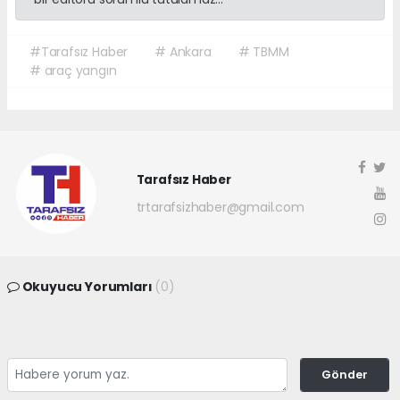
#Tarafsız Haber
# Ankara
# TBMM
# araç yangın
Tarafsız Haber
trtarafsizhaber@gmail.com
Okuyucu Yorumları
(0)
Gönder