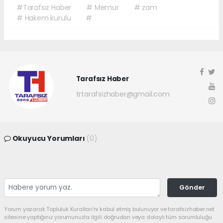
#Tarafsız Haber
# Memur
# zam
# Hakem kurulu
#
Tarafsız Haber
trtarafsizhaber@gmail.com
Okuyucu Yorumları
(0)
Gönder
Yorum yazarak Topluluk Kuralları’nı kabul etmiş bulunuyor ve tarafsizhaber.net
sitesine yaptığınız yorumunuzla ilgili doğrudan veya dolaylı tüm sorumluluğu