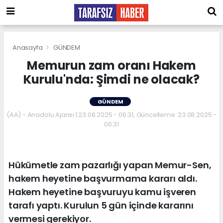
Anasayfa
GÜNDEM
Memurun zam oranı Hakem
Kurulu'nda: Şimdi ne olacak?
GÜNDEM
(AA) - Anadolu Ajansı | 23.08.2025 - 06:31, Güncelleme: 23.08.2025 -
06:31
Hükümetle zam pazarlığı yapan Memur-Sen,
hakem heyetine başvurmama kararı aldı.
Hakem heyetine başvuruyu kamu işveren
tarafı yaptı. Kurulun 5 gün içinde kararını
vermesi gerekiyor.