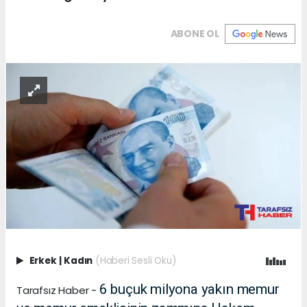
ABONE OL
Erkek
|
Kadın
(Haberi Sesli Oku)
6 buçuk milyona yakın memur
Tarafsız Haber -