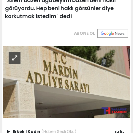
"Ailem bazen ağabeyimi bazen beni haklı
görüyordu. Hep beni haklı görsünler diye
korkutmak istedim" dedi
ABONE OL
Erkek
|
Kadın
(Haberi Sesli Oku)