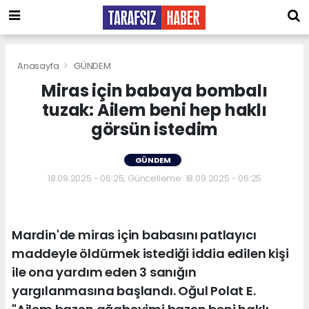
Anasayfa
GÜNDEM
Miras için babaya bombalı
tuzak: Ailem beni hep haklı
görsün istedim
GÜNDEM
18.09.2025 - 06:25, Güncelleme: 18.09.2025 - 06:25
Mardin'de miras için babasını patlayıcı
maddeyle öldürmek istediği iddia edilen kişi
ile ona yardım eden 3 sanığın
yargılanmasına başlandı. Oğul Polat E.