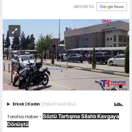
ABONE OL
Erkek
|
Kadın
(Haberi Sesli Oku)
Sözlü Tartışma Silahlı Kavgaya
Tarafsız Haber -
Dönüştü