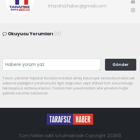
trtarafsizhaber@gmail.com
Okuyucu Yorumları
(0)
Gönder
Yorum yazarak Topluluk Kuralları’nı kabul etmiş bulunuyor ve tarafsizhaber.net
sitesine yaptığınız yorumunuzla ilgili doğrudan veya dolaylı tüm sorumluluğu
tek başınıza üstleniyorsunuz. Yazılan tüm yorumlardan site yönetimi hiçbir
şekilde sorumlu tutulamaz.
haber paketi
haber scripti
haber yazılımı
Tüm hakları saklı tutulmaktadır.Copyright 2026©