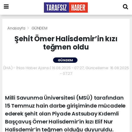
Anasayfa
GÜNDEM
Şehit Ömer Halisdemir’in kızı
teğmen oldu
GÜNDEM
(İHA) - İhlas Haber Ajansı | 16.08.2025 - 07:27, Güncelleme: 16.08.2025
- 07:27
Milli Savunma Üniversitesi (MSÜ) tarafından
15 Temmuz hain darbe girişiminde mücadele
ederek şehit olan Piyade Astsubay Kıdemli
Başçavuş Ömer Halisdemir’in kızı Elif Nur
Halisdemir’in teğmen olduğu duyuruldu.