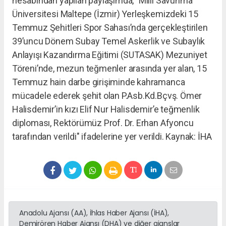
hesabından yapılan paylaşımda, "Milli Savunma
Üniversitesi Maltepe (İzmir) Yerleşkemizdeki 15
Temmuz Şehitleri Spor Sahası’nda gerçekleştirilen
39’uncu Dönem Subay Temel Askerlik ve Subaylık
Anlayışı Kazandırma Eğitimi (SUTASAK) Mezuniyet
Töreni’nde, mezun teğmenler arasında yer alan, 15
Temmuz hain darbe girişiminde kahramanca
mücadele ederek şehit olan P.Asb.Kd.Bçvş. Ömer
Halisdemir’in kızı Elif Nur Halisdemir’e teğmenlik
diploması, Rektörümüz Prof. Dr. Erhan Afyoncu
tarafından verildi" ifadelerine yer verildi. Kaynak: İHA
Anadolu Ajansı (AA), İhlas Haber Ajansı (İHA),
Demirören Haber Ajansı (DHA) ve diğer ajanslar