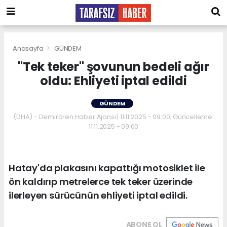
Anasayfa
GÜNDEM
"Tek teker" şovunun bedeli ağır
oldu: Ehliyeti iptal edildi
GÜNDEM
(DHA) - Demirören Haber Ajansı | 11.11.2025 - 09:00, Güncelleme:
11.11.2025 - 09:00
Hatay'da plakasını kapattığı motosiklet ile
ön kaldırıp metrelerce tek teker üzerinde
ilerleyen sürücünün ehliyeti iptal edildi.
ABONE OL