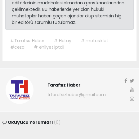
editörlerinin müdahalesi olmadan ajans kanallarından
çekilmektedir. Bu haberlerde yer alan hukuki
muhataplar haberi geçen ajanslar olup sitemizin hiç
bir editörü sorumlu tutulamaz...
#Tarafsız Haber
# Hatay
# motosiklet
#ceza
# ehliyet iptali
Tarafsız Haber
trtarafsizhaber@gmail.com
Okuyucu Yorumları
(0)