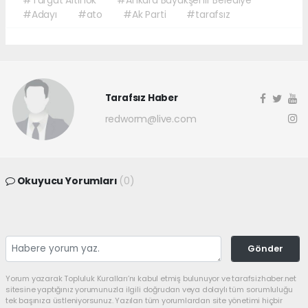
#Adayı
#ato
#Ak Parti
#tarafsız
Tarafsız Haber
redworm@live.com
Okuyucu Yorumları
(0)
Gönder
Yorum yazarak Topluluk Kuralları’nı kabul etmiş bulunuyor ve tarafsizhaber.net
sitesine yaptığınız yorumunuzla ilgili doğrudan veya dolaylı tüm sorumluluğu
tek başınıza üstleniyorsunuz. Yazılan tüm yorumlardan site yönetimi hiçbir