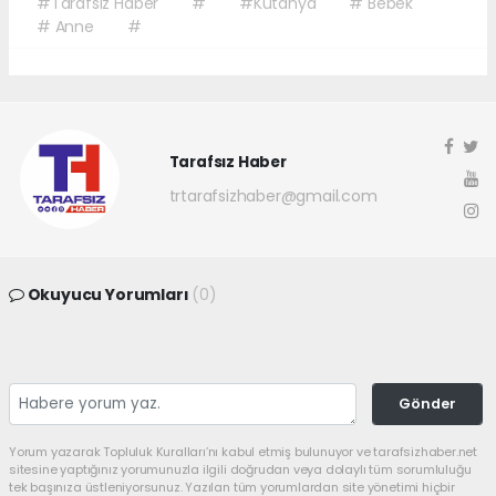
#Tarafsız Haber
#
#Kütahya
# Bebek
# Anne
#
Tarafsız Haber
trtarafsizhaber@gmail.com
Okuyucu Yorumları
(0)
Gönder
Yorum yazarak Topluluk Kuralları’nı kabul etmiş bulunuyor ve tarafsizhaber.net
sitesine yaptığınız yorumunuzla ilgili doğrudan veya dolaylı tüm sorumluluğu
tek başınıza üstleniyorsunuz. Yazılan tüm yorumlardan site yönetimi hiçbir