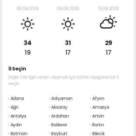
08.08.2026
09.08.2026
10.08.2026
34
31
29
19
17
17
İl Seçin
Diğer il ile ilgili veriye ulaşmak için lütfen aşağıdan bir il
seçin
Adana
Adıyaman
Afyon
Ağrı
Aksaray
Amasya
Antalya
Ardahan
Artvin
Aydın
Balıkesir
Bartın
Batman
Bayburt
Bilecik