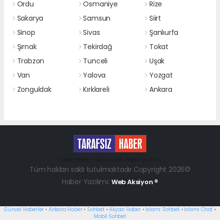
Ordu
Osmaniye
Rize
Sakarya
Samsun
Siirt
Sinop
Sivas
Şanlıurfa
Şırnak
Tekirdağ
Tokat
Trabzon
Tunceli
Uşak
Van
Yalova
Yozgat
Zonguldak
Kırklareli
Ankara
haber paketi
haber scripti
haber yazılımı
Tüm hakları saklı tutulmaktadır.Copyright 2026©
Haber Yazılımı:
Web Aksiyon ®
Güncel Haberler
•
Ankara Haber
•
Sohbet
•
Akyazı Haber
•
İslami Sohbet
•
İslami Chat
•
Mobil Sohbet