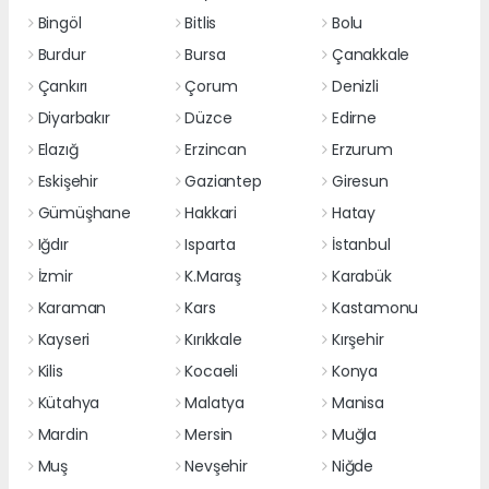
Bingöl
Bitlis
Bolu
Burdur
Bursa
Çanakkale
Çankırı
Çorum
Denizli
Diyarbakır
Düzce
Edirne
Elazığ
Erzincan
Erzurum
Eskişehir
Gaziantep
Giresun
Gümüşhane
Hakkari
Hatay
Iğdır
Isparta
İstanbul
İzmir
K.Maraş
Karabük
Karaman
Kars
Kastamonu
Kayseri
Kırıkkale
Kırşehir
Kilis
Kocaeli
Konya
Kütahya
Malatya
Manisa
Mardin
Mersin
Muğla
Muş
Nevşehir
Niğde