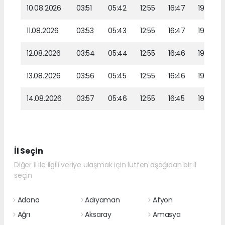
10.08.2026
03:51
05:42
12:55
16:47
19:58
11.08.2026
03:53
05:43
12:55
16:47
19:57
12.08.2026
03:54
05:44
12:55
16:46
19:56
13.08.2026
03:56
05:45
12:55
16:46
19:54
14.08.2026
03:57
05:46
12:55
16:45
19:53
İl Seçin
Diğer il ile ilgili veriye ulaşmak için lütfen aşağıdan bir il
seçin
Adana
Adıyaman
Afyon
Ağrı
Aksaray
Amasya