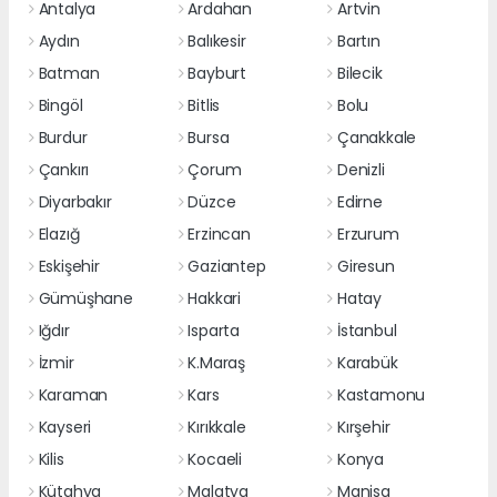
Antalya
Ardahan
Artvin
Aydın
Balıkesir
Bartın
Batman
Bayburt
Bilecik
Bingöl
Bitlis
Bolu
Burdur
Bursa
Çanakkale
Çankırı
Çorum
Denizli
Diyarbakır
Düzce
Edirne
Elazığ
Erzincan
Erzurum
Eskişehir
Gaziantep
Giresun
Gümüşhane
Hakkari
Hatay
Iğdır
Isparta
İstanbul
İzmir
K.Maraş
Karabük
Karaman
Kars
Kastamonu
Kayseri
Kırıkkale
Kırşehir
Kilis
Kocaeli
Konya
Kütahya
Malatya
Manisa