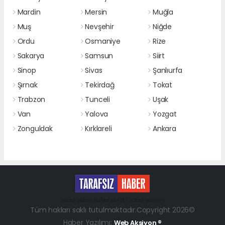
Mardin
Mersin
Muğla
Muş
Nevşehir
Niğde
Ordu
Osmaniye
Rize
Sakarya
Samsun
Siirt
Sinop
Sivas
Şanlıurfa
Şırnak
Tekirdağ
Tokat
Trabzon
Tunceli
Uşak
Van
Yalova
Yozgat
Zonguldak
Kırklareli
Ankara
haber paketi
haber scripti
haber yazılımı
Tüm hakları saklı tutulmaktadır.Copyright 2026©
Haber Yazılımı:
Web Aksiyon ®