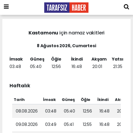
Kastamonu
için namaz vakitleri
8 Ağustos 2026, Cumartesi
İmsak
Güneş
Öğle
İkindi
Akşam
Yatsı
03:48
05:40
12:56
16:48
20:01
21:35
Haftalık
Tarih
İmsak
Güneş
Öğle
İkindi
Akşam
08.08.2026
03:48
05:40
12:56
16:48
20:01
09.08.2026
03:49
05:41
12:55
16:48
20:00