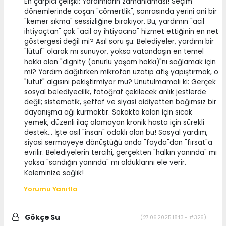
En çarpıcı çelişki: Yardımların zamanlaması! Seçim
dönemlerinde coşan "cömertlik", sonrasında yerini ani bir
"kemer sıkma" sessizliğine bırakıyor. Bu, yardımın "acil
ihtiyaçtan" çok "acil oy ihtiyacına" hizmet ettiğinin en net
göstergesi değil mi? Asıl soru şu: Belediyeler, yardımı bir
"lütuf" olarak mı sunuyor, yoksa vatandaşın en temel
hakkı olan "dignity (onurlu yaşam hakkı)"nı sağlamak için
mi? Yardım dağıtırken mikrofon uzatıp afiş yapıştırmak, o
"lütuf" algısını pekiştirmiyor mu? Unutulmamalı ki: Gerçek
sosyal belediyecilik, fotoğraf çekilecek anlık jestlerde
değil; sistematik, şeffaf ve siyasi aidiyetten bağımsız bir
dayanışma ağı kurmaktır. Sokakta kalan için sıcak
yemek, düzenli ilaç alamayan kronik hasta için sürekli
destek... İşte asıl "insan" odaklı olan bu! Sosyal yardım,
siyasi sermayeye dönüştüğü anda "fayda"dan "fırsat"a
evrilir. Belediyelerin tercihi, gerçekten "halkın yanında" mı
yoksa "sandığın yanında" mı olduklarını ele verir.
Kaleminize sağlık!
Yorumu Yanıtla
Gökçe Su
(27.06.2025 18:13 - #326)