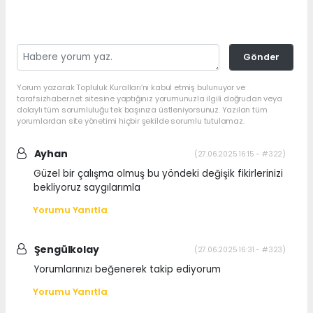
Gönder
Yorum yazarak Topluluk Kuralları’nı kabul etmiş bulunuyor ve
tarafsizhaber.net sitesine yaptığınız yorumunuzla ilgili doğrudan veya
dolaylı tüm sorumluluğu tek başınıza üstleniyorsunuz. Yazılan tüm
yorumlardan site yönetimi hiçbir şekilde sorumlu tutulamaz.
Ayhan
(27.06.2025 16:15 - #322)
Güzel bir çalışma olmuş bu yöndeki değişik fikirlerinizi
bekliyoruz saygılarımla
Yorumu Yanıtla
Şengülkolay
(27.06.2025 16:31 - #323)
Yorumlarınızı beğenerek takip ediyorum
Yorumu Yanıtla