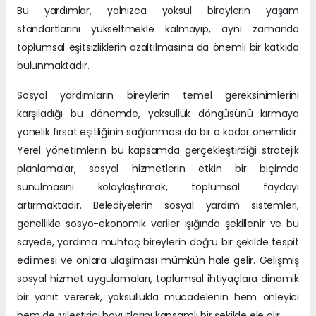
Bu yardımlar, yalnızca yoksul bireylerin yaşam
standartlarını yükseltmekle kalmayıp, aynı zamanda
toplumsal eşitsizliklerin azaltılmasına da önemli bir katkıda
bulunmaktadır.
Sosyal yardımların bireylerin temel gereksinimlerini
karşıladığı bu dönemde, yoksulluk döngüsünü kırmaya
yönelik fırsat eşitliğinin sağlanması da bir o kadar önemlidir.
Yerel yönetimlerin bu kapsamda gerçekleştirdiği stratejik
planlamalar, sosyal hizmetlerin etkin bir biçimde
sunulmasını kolaylaştırarak, toplumsal faydayı
artırmaktadır. Belediyelerin sosyal yardım sistemleri,
genellikle sosyo-ekonomik veriler ışığında şekillenir ve bu
sayede, yardıma muhtaç bireylerin doğru bir şekilde tespit
edilmesi ve onlara ulaşılması mümkün hale gelir. Gelişmiş
sosyal hizmet uygulamaları, toplumsal ihtiyaçlara dinamik
bir yanıt vererek, yoksullukla mücadelenin hem önleyici
hem de iyileştirici boyutlarını kapsamlı bir şekilde ele alır.