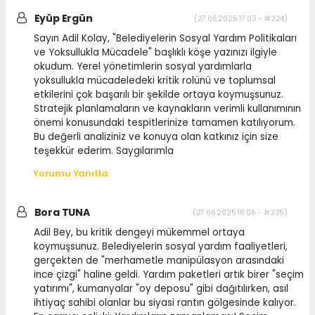
Eyüp Ergün
(27.06.2025 17:03 - #324)
Sayın Adil Kolay, "Belediyelerin Sosyal Yardım Politikaları
ve Yoksullukla Mücadele" başlıklı köşe yazınızı ilgiyle
okudum. Yerel yönetimlerin sosyal yardımlarla
yoksullukla mücadeledeki kritik rolünü ve toplumsal
etkilerini çok başarılı bir şekilde ortaya koymuşsunuz.
Stratejik planlamaların ve kaynakların verimli kullanımının
önemi konusundaki tespitlerinize tamamen katılıyorum.
Bu değerli analiziniz ve konuya olan katkınız için size
teşekkür ederim. Saygılarımla
Yorumu Yanıtla
Bora TUNA
(27.06.2025 18:06 - #325)
Adil Bey, bu kritik dengeyi mükemmel ortaya
koymuşsunuz. Belediyelerin sosyal yardım faaliyetleri,
gerçekten de "merhametle manipülasyon arasındaki
ince çizgi" haline geldi. Yardım paketleri artık birer "seçim
yatırımı", kumanyalar "oy deposu" gibi dağıtılırken, asıl
ihtiyaç sahibi olanlar bu siyasi rantın gölgesinde kalıyor.