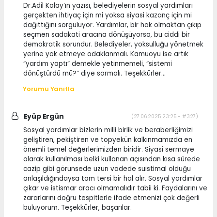
Dr.Adil Kolay’ın yazısı, belediyelerin sosyal yardımları
gerçekten ihtiyaç için mi yoksa siyasi kazanç için mi
dağıttığını sorguluyor. Yardımlar, bir hak olmaktan çıkıp
seçmen sadakati aracına dönüşüyorsa, bu ciddi bir
demokratik sorundur. Belediyeler, yoksulluğu yönetmek
yerine yok etmeye odaklanmalı. Kamuoyu ise artık
“yardım yaptı” demekle yetinmemeli, “sistemi
dönüştürdü mü?” diye sormalı. Teşekkürler...
Yorumu Yanıtla
Eyüp Ergün
(27.06.2025 23:25 - #327)
Sosyal yardımlar bizlerin milli birlik ve beraberliğimizi
geliştiren, pekiştiren ve topyekün kalkınmamızda en
önemli temel değerlerimizden biridir. Siyasi sermaye
olarak kullanılması belki kullanan açısından kısa sürede
cazip gibi görünsede uzun vadede suistimal olduğu
anlaşıldığındaysa tam tersi bir hal alır. Sosyal yardımlar
çıkar ve istismar aracı olmamalıdır tabii ki. Faydalarını ve
zararlarını doğru tespitlerle ifade etmenizi çok değerli
buluyorum. Teşekkürler, başarılar.