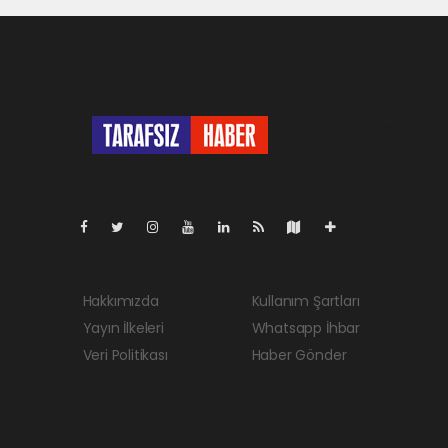
Pro-0.037
Hakkımızda
Kullanım Şartları
Yayın İlkeleri
Whatsapp İhbar
Veri Politikası
Haber Gönder