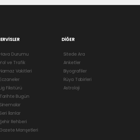
ERVİSLER
DİĞER
Hava Durumu
Sitede Ara
Yol ve Trafik
Anketler
Namaz Vakitleri
Biyografiler
Eczaneler
Rüya Tabirleri
Lig Fikstürü
Astroloji
Tarihte Bugün
Sinemalar
Seri İlanlar
Şehir Rehberi
Gazete Manşetleri