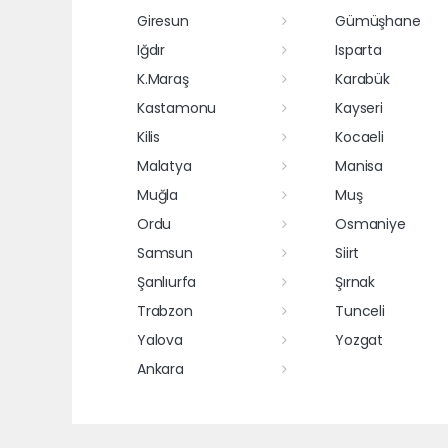
Giresun
Gümüşhane
Iğdır
Isparta
K.Maraş
Karabük
Kastamonu
Kayseri
Kilis
Kocaeli
Malatya
Manisa
Muğla
Muş
Ordu
Osmaniye
Samsun
Siirt
Şanlıurfa
Şırnak
Trabzon
Tunceli
Yalova
Yozgat
Ankara