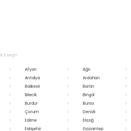
r il seçin
Afyon
Ağrı
Antalya
Ardahan
Balıkesir
Bartın
Bilecik
Bingöl
Burdur
Bursa
Çorum
Denizli
Edirne
Elazığ
Eskişehir
Gaziantep