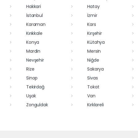
Hakkari
Hatay
İstanbul
İzmir
Karaman
Kars
Kırıkkale
Kırşehir
Konya
Kütahya
Mardin
Mersin
Nevşehir
Niğde
Rize
Sakarya
Sinop
Sivas
Tekirdağ
Tokat
Uşak
Van
Zonguldak
Kırklareli