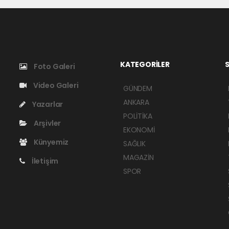
KATEGORİLER
S
Foto Galeri
Video Galeri
GÜNDEM
ANKARA
Yazarlar
POLİTİKA
Arşivler
EKONOMİ
Künyemiz
SAĞLIK
MAGAZİN
İletişim
SPOR