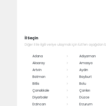
İl Seçin
Diğer il ile ilgili veriye ulaşmak için lütfen aşağıdan bi
Adana
Adıyaman
Aksaray
Amasya
Artvin
Aydın
Batman
Bayburt
Bitlis
Bolu
Çanakkale
Çankırı
Diyarbakır
Düzce
Erzincan
Erzurum