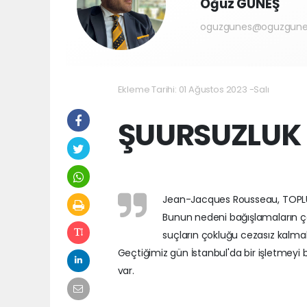
Oğuz GÜNEŞ
oguzgunes@oguzgune
Ekleme Tarihi: 01 Ağustos 2023 -Salı
ŞUURSUZLUK
Jean-Jacques Rousseau, TOPLUM 
Bunun nedeni bağışlamaların çok
suçların çokluğu cezasız kalmalar
Geçtiğimiz gün İstanbul'da bir işletmeyi b
var.