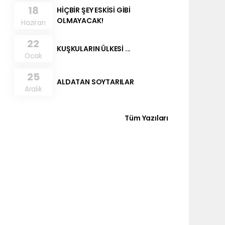
18
HİÇBİR ŞEY ESKİSİ GİBİ
OLMAYACAK!
Haziran
22
KUŞKULARIN ÜLKESİ ...
Ocak
25
ALDATAN SOYTARILAR
Aralık
Tüm Yazıları