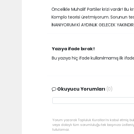
Öncelikle Muhalif Partiler krizi vardır! Bu k
Komplo teorisi üretmiyorum. Sorunun tes
İNANIYORUM Kİ AYDINLIK GELECEK YAKINDIR
Yazıya ifade bırak !
Bu yazıya hiç ifade kullanılmamış ilk ifadey
Okuyucu Yorumları
(0)
Yorum yazarak Topluluk Kuralları’nı kabul etmiş bu
veya dolaylı tüm sorumluluğu tek başınıza üstleni
tutulamaz.