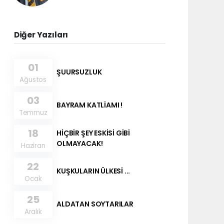
Diğer Yazıları
01
ŞUURSUZLUK
Ağustos
03
BAYRAM KATLİAMI !
Temmuz
18
HİÇBİR ŞEY ESKİSİ GİBİ
OLMAYACAK!
Haziran
22
KUŞKULARIN ÜLKESİ ...
Ocak
25
ALDATAN SOYTARILAR
Aralık