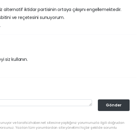
riz alternatif iktidar partisinin ortaya çıkışını engellemektedir.
bitini ve reçetesini sunuyorum.
.
i siz kullanın.
Gönder
lunuyor ve tarafsizhaber.net sitesine yaptığınız yorumunuzla ilgili doğrudan
yorsunuz. Yazılan tüm yorumlardan site yönetimi hiçbir şekilde sorumlu