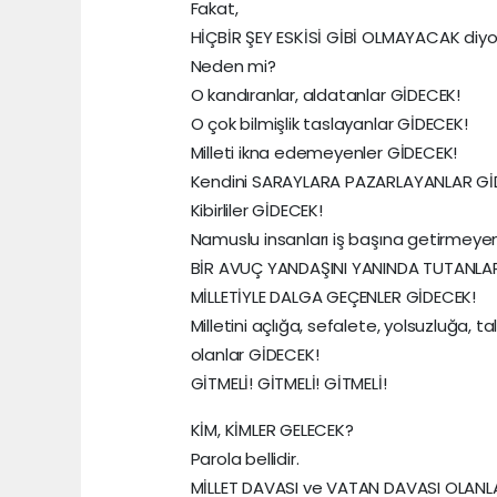
Fakat,
HİÇBİR ŞEY ESKİSİ GİBİ OLMAYACAK diy
Neden mi?
O kandıranlar, aldatanlar GİDECEK!
O çok bilmişlik taslayanlar GİDECEK!
Milleti ikna edemeyenler GİDECEK!
Kendini SARAYLARA PAZARLAYANLAR Gİ
Kibirliler GİDECEK!
Namuslu insanları iş başına getirmeye
BİR AVUÇ YANDAŞINI YANINDA TUTANLA
MİLLETİYLE DALGA GEÇENLER GİDECEK!
Milletini açlığa, sefalete, yolsuzluğa
olanlar GİDECEK!
GİTMELİ! GİTMELİ! GİTMELİ!
KİM, KİMLER GELECEK?
Parola bellidir.
MİLLET DAVASI ve VATAN DAVASI OLANL