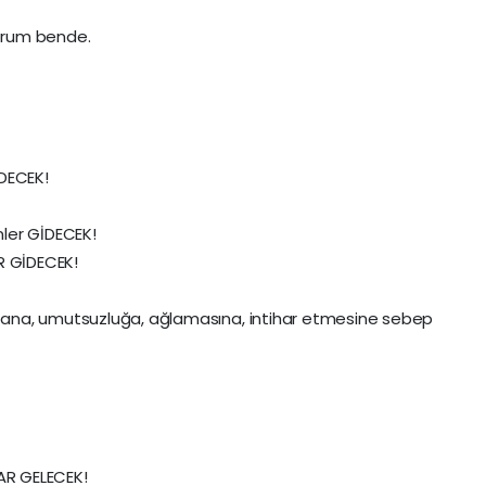
orum bende.
DECEK!
nler GİDECEK!
R GİDECEK!
, talana, umutsuzluğa, ağlamasına, intihar etmesine sebep
AR GELECEK!