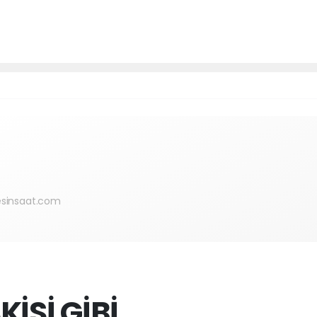
sinsaat.com
KİSİ GİBİ