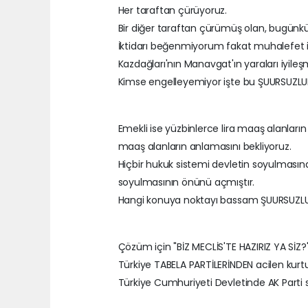
Her taraftan çürüyoruz.
Bir diğer taraftan çürümüş olan, bugünkü
İktidarı beğenmiyorum fakat muhalefet i
Kazdağları'nın Manavgat'ın yaraları iyileşm
Kimse engelleyemiyor işte bu ŞUURSUZLU
Emekli ise yüzbinlerce lira maaş alanların 
maaş alanların anlamasını bekliyoruz.
Hiçbir hukuk sistemi devletin soyulmasına
soyulmasının önünü açmıştır.
Hangi konuya noktayı bassam ŞUURSUZLU
Çözüm için "BİZ MECLİS'TE HAZIRIZ YA Sİ
Türkiye TABELA PARTİLERİNDEN acilen kurt
Türkiye Cumhuriyeti Devletinde AK Parti s