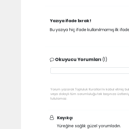
Yazıya ifade bırak !
Bu yazıya hiç ifade kullanılmamış ilk ifadey
Okuyucu Yorumları
(1)
Yorum yazarak Topluluk Kuralları’nı kabul etmiş bu
veya dolaylı tüm sorumluluğu tek başınıza üstleni
tutulamaz.
Kayıkçı
Yüreğine sağlık güzel yorumladın.