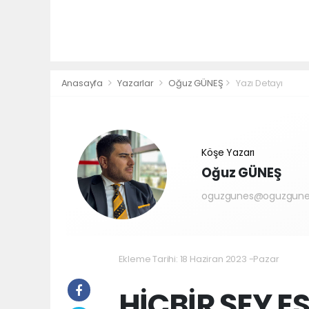
Anasayfa
Yazarlar
Oğuz GÜNEŞ
Yazı Detayı
Köşe Yazarı
Oğuz GÜNEŞ
oguzgunes@oguzgune
Ekleme Tarihi: 18 Haziran 2023 -Pazar
HİÇBİR ŞEY ES