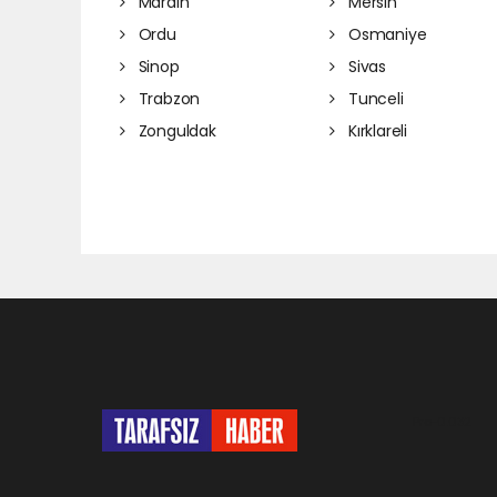
Mardin
Mersin
Ordu
Osmaniye
Sinop
Sivas
Trabzon
Tunceli
Zonguldak
Kırklareli
Pro-0.032