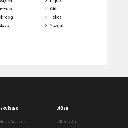
vşehir
Niğde
amsun
Siirt
kirdağ
Tokat
lova
Yozgat
ERVİSLER
DİĞER
Hava Durumu
Sitede Ara