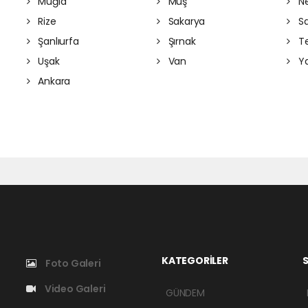
Muğla
Muş
Ne
Rize
Sakarya
S
Şanlıurfa
Şırnak
Te
Uşak
Van
Ya
Ankara
KATEGORİLER
S
Foto Galeri
Video Galeri
GÜNDEM