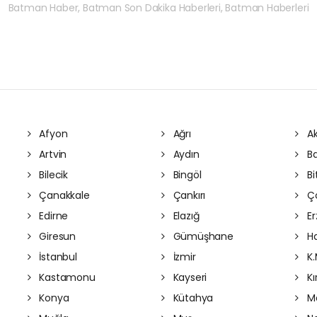
Batman Haber, Batman Son Dakika Haberleri, Batman Haberleri
Afyon
Ağrı
Ak
Artvin
Aydın
Ba
Bilecik
Bingöl
Bit
Çanakkale
Çankırı
Ç
Edirne
Elazığ
Er
Giresun
Gümüşhane
Ha
İstanbul
İzmir
K.
Kastamonu
Kayseri
Kı
Konya
Kütahya
Ma