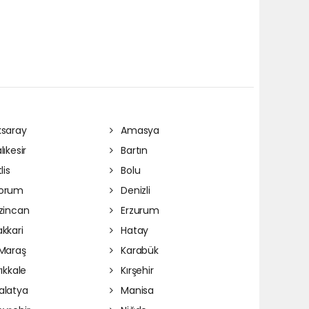
saray
Amasya
lıkesir
Bartın
lis
Bolu
orum
Denizli
zincan
Erzurum
kkari
Hatay
Maraş
Karabük
rıkkale
Kırşehir
latya
Manisa