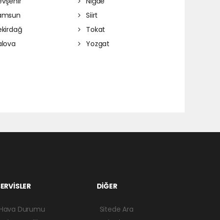
vşehir
Niğde
amsun
Siirt
kirdağ
Tokat
lova
Yozgat
ERVİSLER
DİĞER
Hava Durumu
Sitede Ara