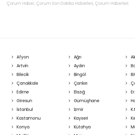
Çorum Haber, Çorum Son Dakika Haberleri, Çorum Haberleri
Afyon
Ağrı
Ak
Artvin
Aydın
Ba
Bilecik
Bingöl
Bit
Çanakkale
Çankırı
Ç
Edirne
Elazığ
Er
Giresun
Gümüşhane
Ha
İstanbul
İzmir
K.
Kastamonu
Kayseri
Kı
Konya
Kütahya
Ma