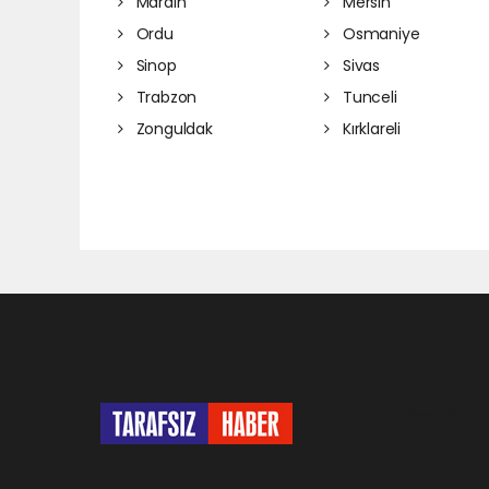
Mardin
Mersin
Ordu
Osmaniye
Sinop
Sivas
Trabzon
Tunceli
Zonguldak
Kırklareli
Pro-0.057