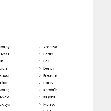
saray
Amasya
lıkesir
Bartın
lis
Bolu
orum
Denizli
zincan
Erzurum
kkari
Hatay
Maraş
Karabük
rıkkale
Kırşehir
latya
Manisa