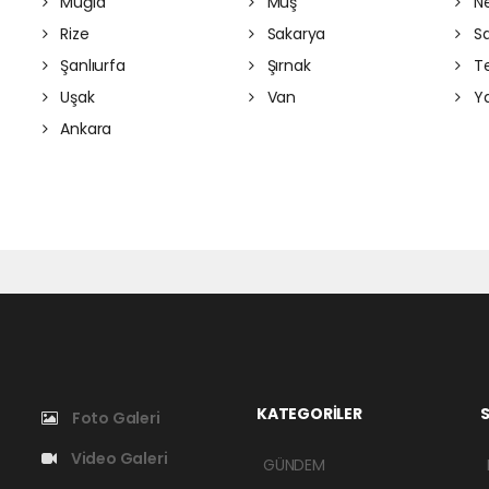
Muğla
Muş
Ne
Rize
Sakarya
S
Şanlıurfa
Şırnak
Te
Uşak
Van
Ya
Ankara
KATEGORİLER
S
Foto Galeri
Video Galeri
GÜNDEM