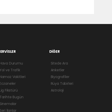
ERVİSLER
DİĞER
Hava Durumu
Sitede Ara
Yol ve Trafik
Anketler
Namaz Vakitleri
Biyografiler
Eczaneler
Rüya Tabirleri
Lig Fikstürü
Astroloji
Tarihte Bugün
Sinemalar
Seri İlanlar