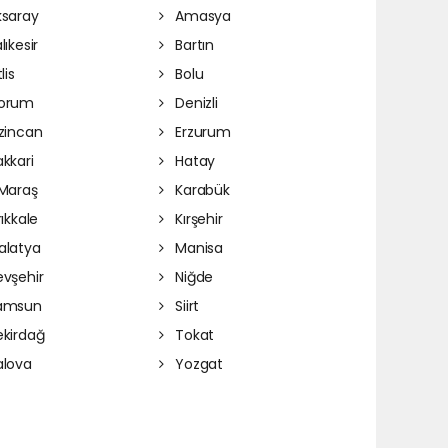
saray
Amasya
lıkesir
Bartın
lis
Bolu
orum
Denizli
zincan
Erzurum
kkari
Hatay
Maraş
Karabük
rıkkale
Kırşehir
latya
Manisa
vşehir
Niğde
amsun
Siirt
kirdağ
Tokat
lova
Yozgat