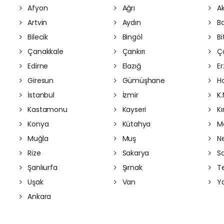
Afyon
Ağrı
Ak
Artvin
Aydın
Ba
Bilecik
Bingöl
Bit
Çanakkale
Çankırı
Ç
Edirne
Elazığ
Er
Giresun
Gümüşhane
Ha
İstanbul
İzmir
K.
Kastamonu
Kayseri
Kı
Konya
Kütahya
Ma
Muğla
Muş
Ne
Rize
Sakarya
S
Şanlıurfa
Şırnak
Te
Uşak
Van
Ya
Ankara