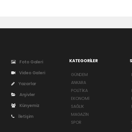
KATEGORİLER
S
Foto Galeri
Video Galeri
GÜNDEM
ANKARA
Yazarlar
POLİTİKA
Arşivler
EKONOMİ
Künyemiz
SAĞLIK
MAGAZİN
İletişim
SPOR