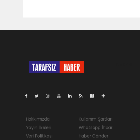
Pro-0.045
Hakkımızda
Kullanım Şartları
Yayın İlkeleri
Whatsapp İhbar
Veri Politikası
Haber Gönder