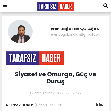
Eren Doğukan ÇÖLAŞAN
erendogukanclsn@gmail.com
Siyaset ve Omurga, Güç ve
Duruş
Ekleme Tarihi: 29.05.2022 - 20:55
Erkek
|
Kadın
(Haberi Sesli Oku)