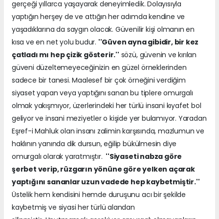
gerçeği yıllarca yaşayarak deneyimledik. Dolayısıyla
yaptığın herşey de ve attığın her adımda kendine ve
yaşadıklarına da saygın olacak. Güvenilir kişi olmanın en
kısa ve en net yolu budur.
''Güven ayna gibidir, bir kez
çatladı mı hep çizik gösterir.''
sözü, güvenin ve kırılan
güveni düzeltemeyeceğinizin en güzel örneklerinden
sadece bir tanesi. Maalesef bir çok örneğini verdiğim
siyaset yapan veya yaptığını sanan bu tiplere omurgalı
olmak yakışmıyor, üzerlerindeki her türlü insani kıyafet bol
geliyor ve insani meziyetler o kişide yer bulamıyor. Yaradan
Eşref-i Mahluk olan insanı zalimin karşısında, mazlumun ve
haklının yanında dik dursun, eğilip bükülmesin diye
omurgalı olarak yaratmıştır.
''Siyaseti nabza göre
şerbet verip, rüzgarın yönüne göre yelken açarak
yaptığını sananlar uzun vadede hep kaybetmiştir.''
Üstelik hem kendisini hemde duruşunu acı bir şekilde
kaybetmiş ve siyasi her türlü alandan