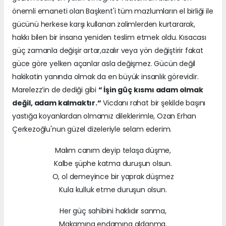
önemli emaneti olan Başkent'i tüm mazlumların el birliği ile
gücünü herkese karşı kullanan zalimlerden kurtararak,
hakkı bilen bir insana yeniden teslim etmek oldu. Kısacası
güç zamanla değişir artar,azalır veya yön değiştirir fakat
güce göre yelken açanlar asla değişmez. Gücün değil
hakikatin yanında olmak da en büyük insanlık görevidir.
Marelezz’in de dediği gibi
“ İşin güç kısmı adam olmak
değil, adam kalmaktır.“
Vicdanı rahat bir şekilde başını
yastığa koyanlardan olmamız dileklerimle, Ozan Erhan
Çerkezoğlu'nun güzel dizeleriyle selam ederim.
Malım canım deyip telaşa düşme,
Kalbe şüphe katma duruşun olsun.
O, ol demeyince bir yaprak düşmez
Kula kulluk etme duruşun olsun.
Her güç sahibini haklıdır sanma,
Makamına endamına aldanma.