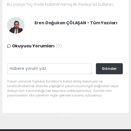
Bu yazıya hiç ifade kullanılmamış ilk ifadeyi siz kullanın.
Eren Doğukan ÇÖLAŞAN - Tüm Yazıları
Okuyucu Yorumları
(0)
Gönder
Yorum yazarak Topluluk Kuralları’nı kabul etmiş bulunuyor ve
tarafsizhaber.net sitesine yaptığınız yorumunuzla ilgili doğrudan veya
dolaylı tüm sorumluluğu tek başınıza üstleniyorsunuz. Yazılan tüm
yorumlardan site yönetimi hiçbir şekilde sorumlu tutulamaz.