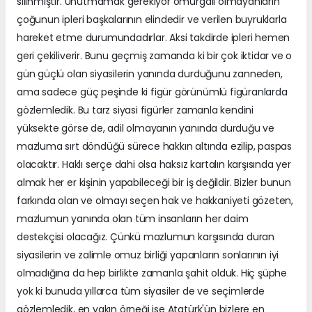
silinmiştir. Unutmamak gerekiyor omurgalı olmayanların
çoğunun ipleri başkalarının elindedir ve verilen buyruklarla
hareket etme durumundadırlar. Aksi takdirde ipleri hemen
geri çekiliverir. Bunu geçmiş zamanda ki bir çok iktidar ve o
gün güçlü olan siyasilerin yanında durduğunu zanneden,
ama sadece güç peşinde ki figür görünümlü figüranlarda
gözlemledik. Bu tarz siyasi figürler zamanla kendini
yüksekte görse de, adil olmayanın yanında durduğu ve
mazluma sırt döndüğü sürece hakkın altında ezilip, paspas
olacaktır. Haklı serçe dahi olsa haksız kartalın karşısında yer
almak her er kişinin yapabileceği bir iş değildir. Bizler bunun
farkında olan ve olmayı seçen hak ve hakkaniyeti gözeten,
mazlumun yanında olan tüm insanların her daim
destekçisi olacağız. Çünkü mazlumun karşısında duran
siyasilerin ve zalimle omuz birliği yapanların sonlarının iyi
olmadığına da hep birlikte zamanla şahit olduk. Hiç şüphe
yok ki bunuda yıllarca tüm siyasiler de ve seçimlerde
gözlemledik, en yakın örneği ise Atatürk'ün bizlere en