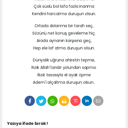
Çok süslü bol lafa fazla inanma
Kendini harcatma duruşun olsun.
Ortada dolanma bir tarafı seç,
Sözünü net konuş geveleme hiç.
Arada aynanın karşısına geç,
Hep ele laf atma duruşun olsun.
Dünyalık uğruna ahiretin tepme,
Rızık Allah'tandır yolundan sapma.
Rızık tasasıyla el ayak öpme
Adem'i alçaltma duruşun olsun..
Yazıya ifade bırak !