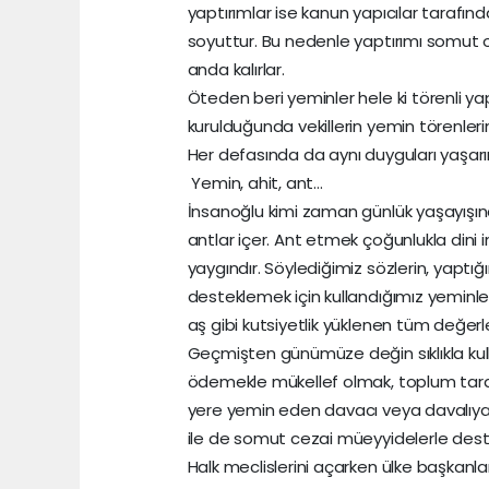
yaptırımlar ise kanun yapıcılar tarafın
soyuttur. Bu nedenle yaptırımı somut ol
anda kalırlar.
Öteden beri yeminler hele ki törenli yapı
kurulduğunda vekillerin yemin törenlerin
Her defasında da aynı duyguları yaşa
Yemin, ahit, ant…
İnsanoğlu kimi zaman günlük yaşayışın
antlar içer. Ant etmek çoğunlukla dini in
yaygındır. Söylediğimiz sözlerin, yaptığım
desteklemek için kullandığımız yeminler,
aş gibi kutsiyetlik yüklenen tüm değerle
Geçmişten günümüze değin sıklıkla kullan
ödemekle mükellef olmak, toplum tarafı
yere yemin eden davacı veya davalıya b
ile de somut cezai müeyyidelerle dest
Halk meclislerini açarken ülke başkanları