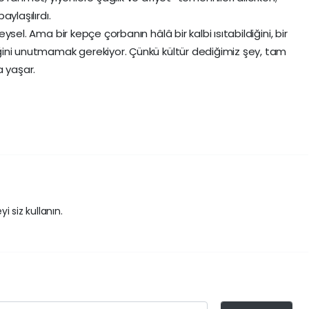
aylaşılırdı.
ysel. Ama bir kepçe çorbanın hâlâ bir kalbi ısıtabildiğini, bir
iğini unutmamak gerekiyor. Çünkü kültür dediğimiz şey, tam
da yaşar.
i siz kullanın.