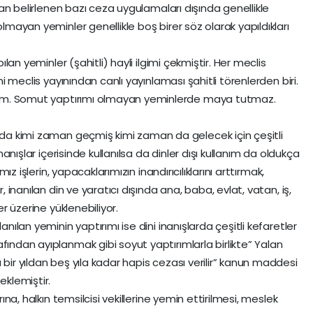
dan belirlenen bazı ceza uygulamaları dışında genellikle
mayan yeminler genellikle boş birer söz olarak yapıldıkları
lan yeminler (şahitli) hayli ilgimi çekmiştir. Her meclis
i meclis yayınından canlı yayınlaması şahitli törenlerden biri.
rım. Somut yaptırımı olmayan yeminlerde maya tutmaz.
da kimi zaman geçmiş kimi zaman da gelecek için çeşitli
anışlar içerisinde kullanılsa da dinler dışı kullanım da oldukça
ız işlerin, yapacaklarımızın inandırıcılıklarını arttırmak,
 inanılan din ve yaratıcı dışında ana, baba, evlat, vatan, iş,
r üzerine yüklenebiliyor.
ılan yeminin yaptırımı ise dini inanışlarda çeşitli kefaretler
ndan ayıplanmak gibi soyut yaptırımlarla birlikte” Yalan
ir yıldan beş yıla kadar hapis cezası verilir” kanun maddesi
eklemiştir.
na, halkın temsilcisi vekillerine yemin ettirilmesi, meslek