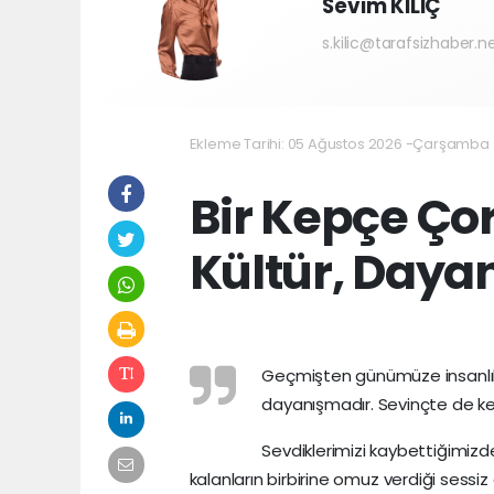
Sevim KILIÇ
s.kilic@tarafsizhaber.n
Ekleme Tarihi: 05 Ağustos 2026 -Çarşamba
Bir Kepçe Çor
Kültür, Day
Geçmişten günümüze insanlık k
dayanışmadır. Sevinçte de k
Sevdiklerimizi kaybettiğimizde
kalanların birbirine omuz verdiği sess