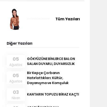
Tüm Yazıları
Diğer Yazıları
05
GÖKYÜZÜNE BİNLERCE BALON
SALAN DUYARLI, DUYARSIZLIK
Ağustos
Bir Kepçe Çorbanın
05
Hatırlattıkları: Kültür,
Ağustos
Dayanışma ve Komşuluk
03
KANTARIN TOPUZU BİRAZ KAÇTI
Nisan