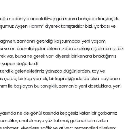
luğu nedeniyle ancak iki-üç gün sonra bahçede karşılaştık.
şumuz Ayşen Hanım” diyerek tanıştırdılar bizi. Çorbası ve
a rağmen, zamanın getirdiği koşturmaca, yeni yaşam
rması ve en önemlisi geleneklerimizden uzaklaşmış olmamız, bizi
rek var, buna ne gerek var” diyerek bir kenara bıraktığımız
biz yapan değerlerdi.
erdi ki geleneklerimiz yalnızca düğünlerden, toy ve
 tas çorba, bir kap yemek, bir kapı eşiğinde de olsa söylenen
ım ile başlayan bu tanışıklık, zamanla yeni dostluklara, yeni
asında ne de gönül tasında kepçesiz kalan bir çorbamız
 yemekler, unutulmaya yüz tutmuş geleneklerimizden
e rahmet, yiyenlere şağlık ve afiyet” temennileri dilerken;