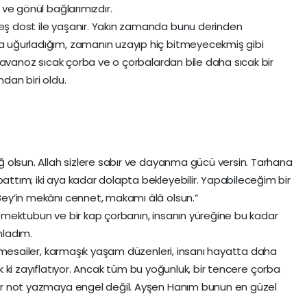
 ve gönül bağlarımızdır.
eş dost ile yaşanır. Yakın zamanda bunu derinden
a uğurladığım, zamanın uzayıp hiç bitmeyecekmiş gibi
 kavanoz sıcak çorba ve o çorbalardan bile daha sıcak bir
dan biri oldu.
ğ olsun. Allah sizlere sabır ve dayanma gücü versin. Tarhana
ttım; iki aya kadar dolapta bekleyebilir. Yapabileceğim bir
Bey’in mekânı cennet, makamı âlâ olsun.”
 mektubun ve bir kap çorbanın, insanın yüreğine bu kadar
nladım.
cu mesailer, karmaşık yaşam düzenleri, insanı hayatta daha
azık ki zayıflatıyor. Ancak tüm bu yoğunluk, bir tencere çorba
bir not yazmaya engel değil. Ayşen Hanım bunun en güzel