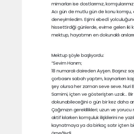
mimarları ise dostlarımız, komşularımız
Acı gün de mutlu gün de konu komşu, 
deneyimledim. Eşimi ebedî yolculuğun
hissettirdiği günlerde, evime gelen iki
mektup, hayatımın en dokunaklı anıların
Mektup şöyle başlıyordu:
“Sevim Hanım;
18 numaralı daireden Ayşen. Başınız sa
çorbasını sabah yaptım, kaynarken kapa
şey olursa her zaman seve seve. Nuri 
Samimi, içten ve gösterişten uzak… Bir
dokunabileceğini o gün bir kez daha a
Çağımızın gereklilikleri; uzun ve yoru
aktif kılarken komşuluk ilişkilerini ne y
kaynatmaya ya da birkaç satır içten 
örneğiydi.