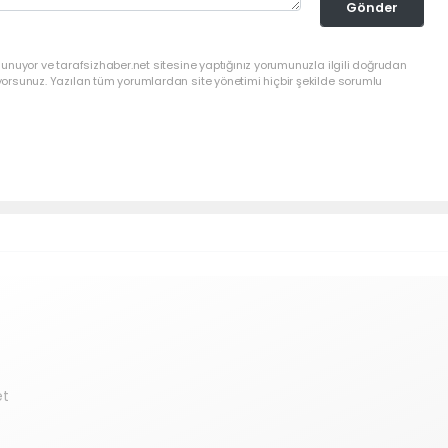
Gönder
lunuyor ve tarafsizhaber.net sitesine yaptığınız yorumunuzla ilgili doğrudan
yorsunuz. Yazılan tüm yorumlardan site yönetimi hiçbir şekilde sorumlu
et