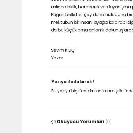
aslında birlik, beraberlik ve dayanışma p
Bugün belki her şey daha hızlı, daha bire
mektubun bir insanı ayağa kaldırabild
da bu küçük ama anlamlı dokunuşlar
Sevim KILIÇ
Yazar
Yazıya ifade bırak !
Bu yazıya hiç ifade kullanılmamış ilk ifadey
Okuyucu Yorumları
(0)