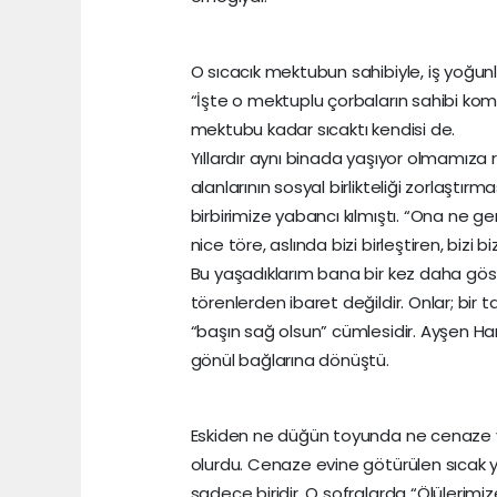
O sıcacık mektubun sahibiyle, iş yoğun
“İşte o mektuplu çorbaların sahibi kom
mektubu kadar sıcaktı kendisi de.
Yıllardır aynı binada yaşıyor olmamız
alanlarının sosyal birlikteliği zorlaştı
birbirimize yabancı kılmıştı. “Ona ne ge
nice töre, aslında bizi birleştiren, bizi 
Bu yaşadıklarım bana bir kez daha göst
törenlerden ibaret değildir. Onlar; bir
“başın sağ olsun” cümlesidir. Ayşen Han
gönül bağlarına dönüştü.
Eskiden ne düğün toyunda ne cenaze y
olurdu. Cenaze evine götürülen sıcak
sadece biridir. O sofralarda “Ölülerimiz