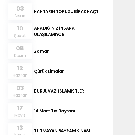
03
KANTARIN TOPUZU BİRAZ KAÇTI
Nisan
10
ARADIĞINIZ İNSANA
ULAŞILAMIYOR!
Şubat
08
Zaman
Kasım
12
Çürük Elmalar
Haziran
03
BURJUVAZİ İSLAMİSTLER
Haziran
17
14 Mart Tıp Bayramı
Mayıs
13
TUTMAYAN BAYRAM KINASI