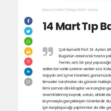
Ekleme Tarihi: 17 Mayıs 2024 -Cuma
14 Mart Tıp 
Çok kıymetli Prof. Dr. Ayten 
Bugünün anısına bir hasta yak
Yemin, ant; bir şeyi yapacağı
edilen bir varlık üzerine verilen söz. 
taşıyan ant içme törenleri, günümüzd
kimseler tarafından da görevin hakkıyla 
Kimi zaman dini kitaplar ve inançları g
önemli kılınmış bayrak, vatan, ahlaki değ
koymasıyla gerçekleşen törenlerdir. B
için karşılaşacağı yaptırımlar da dile g