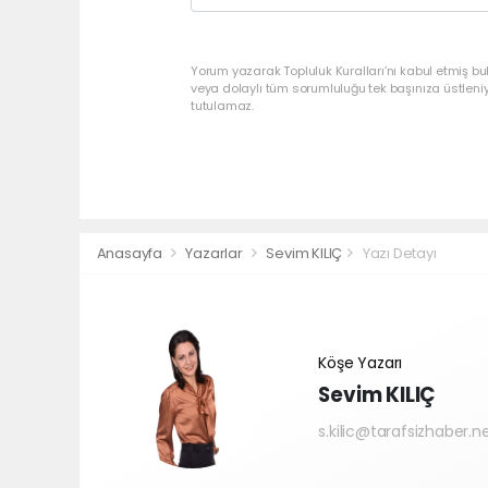
Yorum yazarak Topluluk Kuralları’nı kabul etmiş bu
veya dolaylı tüm sorumluluğu tek başınıza üstleni
tutulamaz.
Anasayfa
Yazarlar
Sevim KILIÇ
Yazı Detayı
Köşe Yazarı
Sevim KILIÇ
s.kilic@tarafsizhaber.n