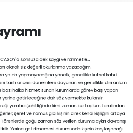
Bayramı
ARCASOY'a sonsuza dek saygı ve rahmetle...
ını olarak siz değerli okurlarıma yazacağım.
na ya da yapmayacağına yönelik, genellikle kutsal kabul
Kökeni tarih öncesi dönemlere dayanan ve genellikle dini anlam
e bazı halka hizmet sunan kurumlarda görev başı yapan
yerine getirileceğine dair söz vermekte kullanılır.
ereği yaratıcı şahitliğinde kimi zaman ise toplum tarafından
erler; şeref ve namus gibi kişinin direk kendi kişiliğini ortaya
u Törenlerde çoğu zaman söz verilen duruma aykırı davranışı
etirilir. Yerine getirilmemesi durumunda kişinin karşılaşacağı