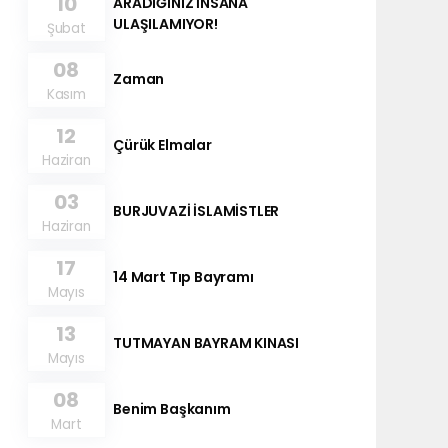
10
ARADIĞINIZ İNSANA
ULAŞILAMIYOR!
Şubat
08
Zaman
Kasım
12
Çürük Elmalar
Haziran
03
BURJUVAZİ İSLAMİSTLER
Haziran
17
14 Mart Tıp Bayramı
Mayıs
13
TUTMAYAN BAYRAM KINASI
Mayıs
08
Benim Başkanım
Mart