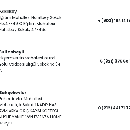
Kadıköy
Eğitim Mahallesi Nahitbey Sokak
+ (902) 164 14 1
No:47-49 C Eğitim Mahallesi,
Nahitbey Sokak, 47-49c
Sultanbeyli
Akşemsettin Mahallesi Petrol
5 (321) 375 50 
Yolu Caddesi Birgül Sokak,No:34
A
Bahçelievler
Bahçelievler Mahallesi
Mehmetçik Sokak 1 KADİR HAS
0 (212) 441 71 3
AVM ARKA GİRİŞ KAPISI KÖFTECİ
YUSUF YANI DİVAN EV ENZA HOME
KARŞISI