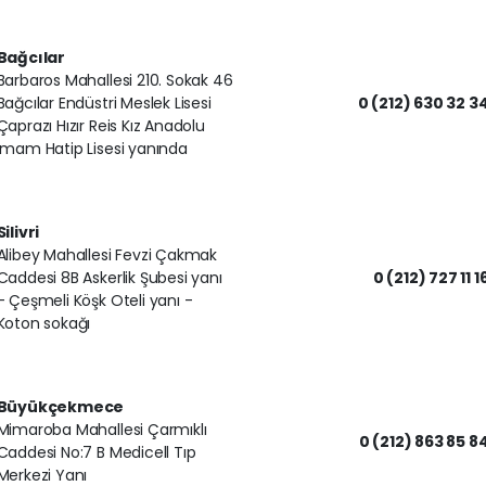
Bağcılar
Barbaros Mahallesi 210. Sokak 46
Bağcılar Endüstri Meslek Lisesi
0 (212) 630 32 3
Çaprazı Hızır Reis Kız Anadolu
İmam Hatip Lisesi yanında
Silivri
Alibey Mahallesi Fevzi Çakmak
Caddesi 8B Askerlik Şubesi yanı
0 (212) 727 11 1
- Çeşmeli Köşk Oteli yanı -
Koton sokağı
Büyükçekmece
Mimaroba Mahallesi Çarmıklı
0 (212) 863 85 8
Caddesi No:7 B Medicell Tıp
Merkezi Yanı