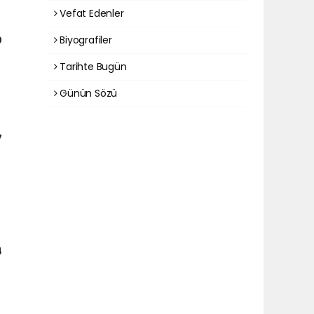
Vefat Edenler
0
Biyografiler
Tarihte Bugün
Günün Sözü
7
4