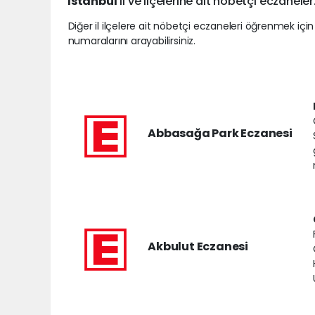
İstanbul
il ve ilçelerine ait nöbetçi eczaneler
Diğer il ilçelere ait nöbetçi eczaneleri öğrenmek için
numaralarını arayabilirsiniz.
Abbasağa Park Eczanesi
Akbulut Eczanesi