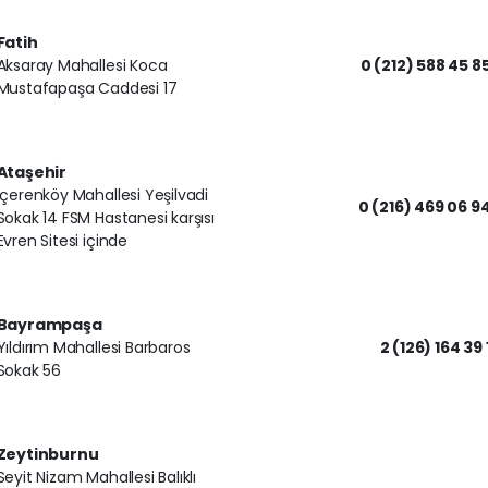
Fatih
Aksaray Mahallesi Koca
0 (212) 588 45 8
Mustafapaşa Caddesi 17
Ataşehir
İçerenköy Mahallesi Yeşilvadi
0 (216) 469 06 9
Sokak 14 FSM Hastanesi karşısı
Evren Sitesi içinde
Bayrampaşa
Yıldırım Mahallesi Barbaros
2 (126) 164 39 
Sokak 56
Zeytinburnu
Seyit Nizam Mahallesi Balıklı