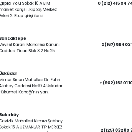
Çırpıcı Yolu Sokak 10 A BIM
0 (212) 415 04 7
market karşısı , Kiptaş Merkez
Evleri 2. Etap girişi ilerisi
Sancaktepe
Veysel Karani Mahallesi Kanuni
2 (167) 554 03 
Caddesi Ticari Blok 3 2 No:25
Üsküdar
Mimar Sinan Mahallesi Dr. Fahri
+ (902) 162 01 1
Atabey Caddesi No:19 A Üsküdar
Hükümet Konağı'nın yanı.
Bakırköy
Cevizlik Mahallesi Kırmızı Şebboy
Sokak 15 A UZMANLAR TIP MERKEZİ
2 (125) 832 80 