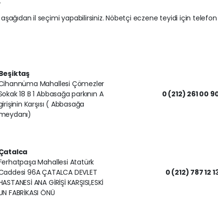
.
 aşağıdan il seçimi yapabilirsiniz. Nöbetçi eczene teyidi için telefon
Beşiktaş
Cihannüma Mahallesi Çömezler
Sokak 18 B 1 Abbasağa parkının A
0 (212) 261 00 9
girişinin Karşısı ( Abbasağa
meydanı)
Çatalca
Ferhatpaşa Mahallesi Atatürk
Caddesi 96A ÇATALCA DEVLET
0 (212) 787 12 1
HASTANESİ ANA GİRİŞİ KARŞISI,ESKİ
UN FABRİKASI ÖNÜ