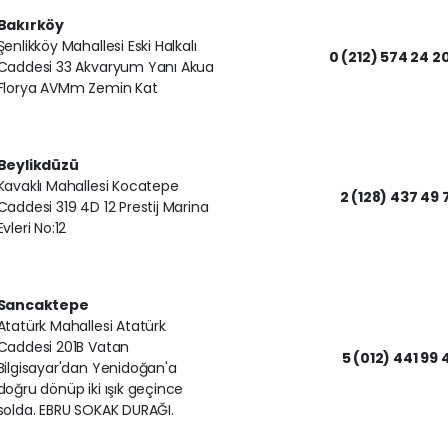
Bakırköy
Şenlikköy Mahallesi Eski Halkalı
0 (212) 574 24 2
Caddesi 33 Akvaryum Yanı Akua
Florya AVMm Zemin Kat
Beylikdüzü
Kavaklı Mahallesi Kocatepe
2 (128) 437 49 
Caddesi 319 4D 12 Prestij Marina
Evleri No:12
Sancaktepe
Atatürk Mahallesi Atatürk
Caddesi 201B Vatan
5 (012) 441 99 
Bilgisayar'dan Yenidoğan'a
doğru dönüp iki ışık geçince
solda. EBRU SOKAK DURAĞI.