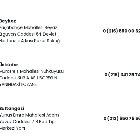
Beykoz
Paşabahçe Mahallesi Beyaz
0 (216) 680 00 6
Erguvan Caddesi 64 Devlet
Hastanesi Arkası Pazar Sokağı
Üsküdar
Muratreis Mahallesi Nuhkuyusu
0 (216) 341 25 7
Caddesi 303 A ASLI BÖREGİN
YANINDAKİ ECZANE
Sultangazi
Yunus Emre Mahallesi Adem
0 (212) 650 76 5
Yavuz Caddesi 71B Batı Tıp
Merkezi Yanı