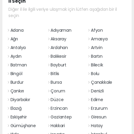
İl Seçin
Diğer il ile ilgili veriye ulaşmak için lütfen aşağıdan bir il
seçin
Adana
Adıyaman
Afyon
Ağrı
Aksaray
Amasya
Antalya
Ardahan
Artvin
Aydın
Balıkesir
Bartın
Batman
Bayburt
Bilecik
Bingöl
Bitlis
Bolu
Burdur
Bursa
Çanakkale
Çankırı
Çorum
Denizli
Diyarbakır
Düzce
Edirne
Elazığ
Erzincan
Erzurum
Eskişehir
Gaziantep
Giresun
Gümüşhane
Hakkari
Hatay