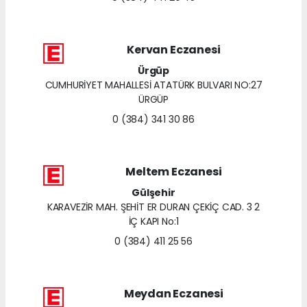
Kervan Eczanesi
Ürgüp
CUMHURİYET MAHALLESİ ATATÜRK BULVARI NO:27
ÜRGÜP
0 (384) 341 30 86
Meltem Eczanesi
Gülşehir
KARAVEZİR MAH. ŞEHİT ER DURAN ÇEKİÇ CAD. 3 2
İÇ KAPI No:1
0 (384) 411 25 56
Meydan Eczanesi