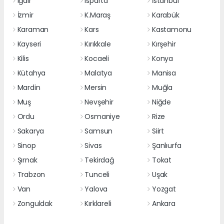
Iğdır
Isparta
İstanbul
İzmir
K.Maraş
Karabük
Karaman
Kars
Kastamonu
Kayseri
Kırıkkale
Kırşehir
Kilis
Kocaeli
Konya
Kütahya
Malatya
Manisa
Mardin
Mersin
Muğla
Muş
Nevşehir
Niğde
Ordu
Osmaniye
Rize
Sakarya
Samsun
Siirt
Sinop
Sivas
Şanlıurfa
Şırnak
Tekirdağ
Tokat
Trabzon
Tunceli
Uşak
Van
Yalova
Yozgat
Zonguldak
Kırklareli
Ankara