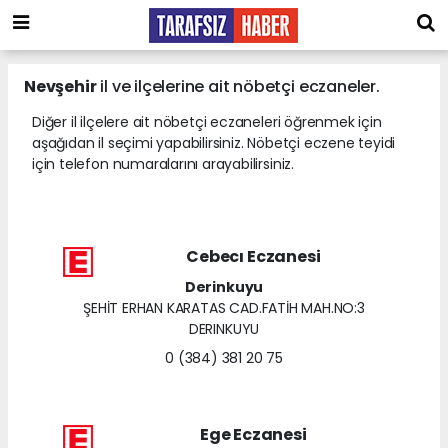
Nevşehir
il ve ilçelerine ait nöbetçi eczaneler.
Diğer il ilçelere ait nöbetçi eczaneleri öğrenmek için
aşağıdan il seçimi yapabilirsiniz. Nöbetçi eczene teyidi
için telefon numaralarını arayabilirsiniz.
Cebecı Eczanesi
Derinkuyu
ŞEHİT ERHAN KARATAS CAD.FATİH MAH.NO:3
DERINKUYU
0 (384) 381 20 75
Ege Eczanesi