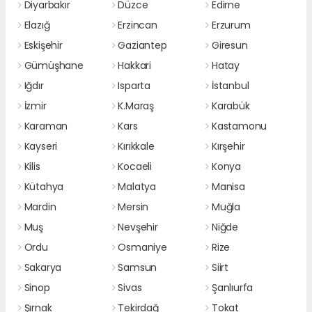
Diyarbakır
Düzce
Edirne
Elazığ
Erzincan
Erzurum
Eskişehir
Gaziantep
Giresun
Gümüşhane
Hakkari
Hatay
Iğdır
Isparta
İstanbul
İzmir
K.Maraş
Karabük
Karaman
Kars
Kastamonu
Kayseri
Kırıkkale
Kırşehir
Kilis
Kocaeli
Konya
Kütahya
Malatya
Manisa
Mardin
Mersin
Muğla
Muş
Nevşehir
Niğde
Ordu
Osmaniye
Rize
Sakarya
Samsun
Siirt
Sinop
Sivas
Şanlıurfa
Şırnak
Tekirdağ
Tokat