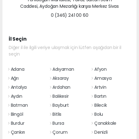
Caddesi, Aydoğan Mezarlığı karşısı Merkez Sivas
0 (346) 241 00 60
İl Seçin
Diğer il ile ilgili veriye ulaşmak için lütfen aşağıdan bir il
seçin
Adana
Adıyaman
Afyon
Ağrı
Aksaray
Amasya
Antalya
Ardahan
Artvin
Aydın
Balıkesir
Bartın
Batman
Bayburt
Bilecik
Bingöl
Bitlis
Bolu
Burdur
Bursa
Çanakkale
Çankırı
Çorum
Denizli