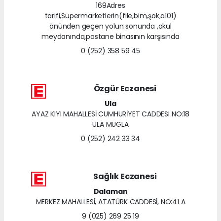
169Adres
tarifi,Süpermarketlerin(file,bim,şok,a101)
önünden geçen yolun sonunda ,okul
meydanında,postane binasının karşısında
0 (252) 358 59 45
Özgür Eczanesi
Ula
AYAZ KIYI MAHALLESİ CUMHURİYET CADDESI NO:18
ULA MUGLA
0 (252) 242 33 34
Sağlık Eczanesi
Dalaman
MERKEZ MAHALLESİ, ATATÜRK CADDESİ, NO:41 A
9 (025) 269 25 19