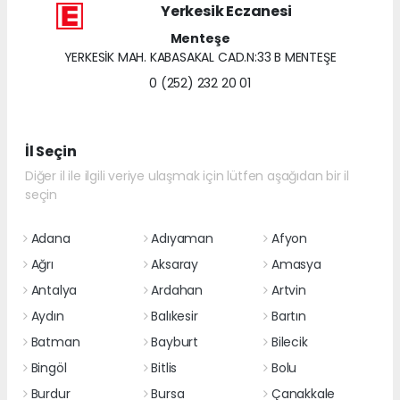
Yerkesik Eczanesi
Menteşe
YERKESİK MAH. KABASAKAL CAD.N:33 B MENTEŞE
0 (252) 232 20 01
İl Seçin
Diğer il ile ilgili veriye ulaşmak için lütfen aşağıdan bir il
seçin
Adana
Adıyaman
Afyon
Ağrı
Aksaray
Amasya
Antalya
Ardahan
Artvin
Aydın
Balıkesir
Bartın
Batman
Bayburt
Bilecik
Bingöl
Bitlis
Bolu
Burdur
Bursa
Çanakkale