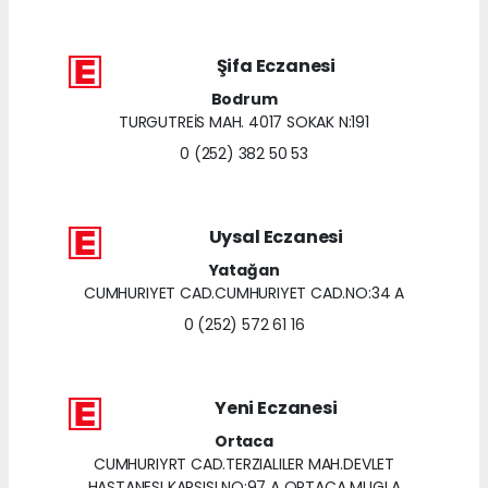
Şifa Eczanesi
Bodrum
TURGUTREİS MAH. 4017 SOKAK N:191
0 (252) 382 50 53
Uysal Eczanesi
Yatağan
CUMHURIYET CAD.CUMHURIYET CAD.NO:34 A
0 (252) 572 61 16
Yeni Eczanesi
Ortaca
CUMHURIYRT CAD.TERZIALILER MAH.DEVLET
HASTANESI KARSISI NO:97 A ORTACA MUGLA