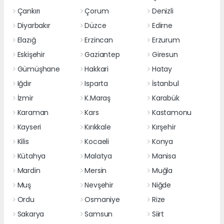
Çankırı
Çorum
Denizli
Diyarbakır
Düzce
Edirne
Elazığ
Erzincan
Erzurum
Eskişehir
Gaziantep
Giresun
Gümüşhane
Hakkari
Hatay
Iğdır
Isparta
İstanbul
İzmir
K.Maraş
Karabük
Karaman
Kars
Kastamonu
Kayseri
Kırıkkale
Kırşehir
Kilis
Kocaeli
Konya
Kütahya
Malatya
Manisa
Mardin
Mersin
Muğla
Muş
Nevşehir
Niğde
Ordu
Osmaniye
Rize
Sakarya
Samsun
Siirt