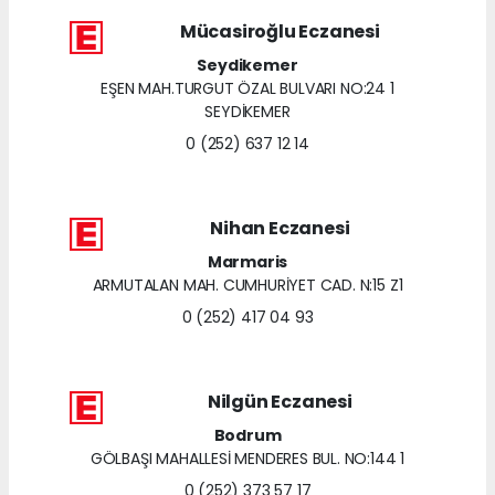
Mücasiroğlu Eczanesi
Seydikemer
EŞEN MAH.TURGUT ÖZAL BULVARI NO:24 1
SEYDİKEMER
0 (252) 637 12 14
Nihan Eczanesi
Marmaris
ARMUTALAN MAH. CUMHURİYET CAD. N:15 Z1
0 (252) 417 04 93
Nilgün Eczanesi
Bodrum
GÖLBAŞI MAHALLESİ MENDERES BUL. NO:144 1
0 (252) 373 57 17