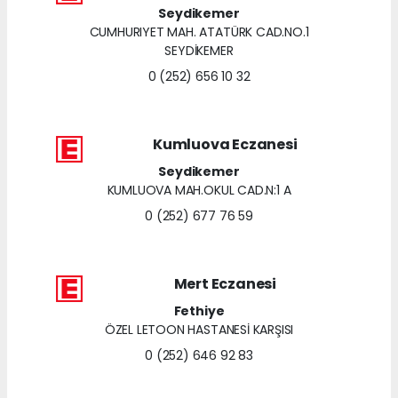
Seydikemer
CUMHURIYET MAH. ATATÜRK CAD.NO.1
SEYDİKEMER
0 (252) 656 10 32
Kumluova Eczanesi
Seydikemer
KUMLUOVA MAH.OKUL CAD.N:1 A
0 (252) 677 76 59
Mert Eczanesi
Fethiye
ÖZEL LETOON HASTANESİ KARŞISI
0 (252) 646 92 83