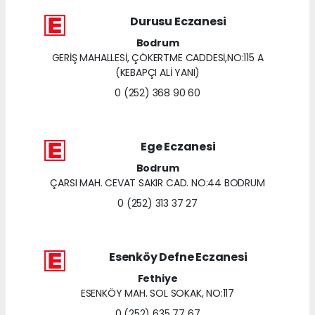
Durusu Eczanesi
Bodrum
GERİŞ MAHALLESİ, ÇÖKERTME CADDESİ,NO:115 A
(KEBAPÇI ALİ YANI)
0 (252) 368 90 60
Ege Eczanesi
Bodrum
ÇARSI MAH. CEVAT SAKIR CAD. NO:44 BODRUM
0 (252) 313 37 27
Esenköy Defne Eczanesi
Fethiye
ESENKÖY MAH. SOL SOKAK, NO:117
0 (252) 635 77 67