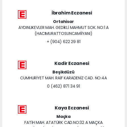
İbrahim Eczanesi
Ortahisar
AYDINLIKEVLER MAH. GEDİKLİ MAHMUT SOK. NO:1 A
(HACIMURATTOSUNCAMİİYANI)
+ (904) 622 29 81
Kadir Eczanesi
Beşikdüzü
CUMHURİYET MAH. RAİF KARADENİZ CAD. NO:4A
0 (462) 871 34 91
Kaya Eczanesi
Maçka
FATİH MAH. ATATÜRK CAD.NO:32 A MAÇKA