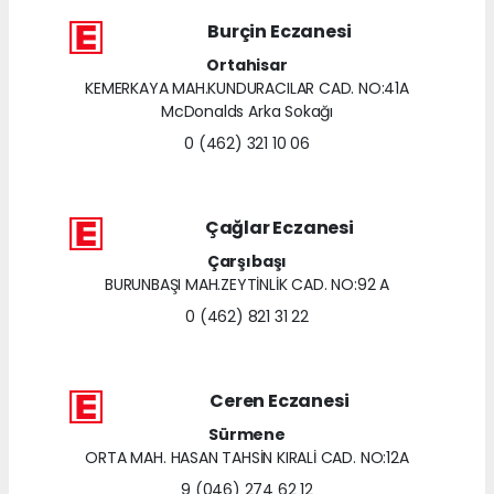
Burçin Eczanesi
Ortahisar
KEMERKAYA MAH.KUNDURACILAR CAD. NO:41A
McDonalds Arka Sokağı
0 (462) 321 10 06
Çağlar Eczanesi
Çarşıbaşı
BURUNBAŞI MAH.ZEYTİNLİK CAD. NO:92 A
0 (462) 821 31 22
Ceren Eczanesi
Sürmene
ORTA MAH. HASAN TAHSİN KIRALİ CAD. NO:12A
9 (046) 274 62 12