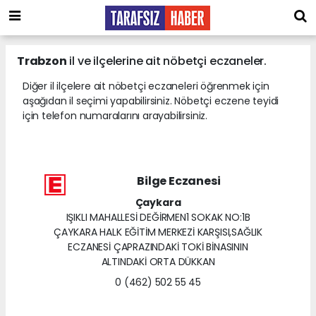
Trabzon
il ve ilçelerine ait nöbetçi eczaneler.
Diğer il ilçelere ait nöbetçi eczaneleri öğrenmek için
aşağıdan il seçimi yapabilirsiniz. Nöbetçi eczene teyidi
için telefon numaralarını arayabilirsiniz.
Bilge Eczanesi
Çaykara
IŞIKLI MAHALLESİ DEĞİRMEN1 SOKAK NO:1B
ÇAYKARA HALK EĞİTİM MERKEZİ KARŞISI,SAĞLIK
ECZANESİ ÇAPRAZINDAKİ TOKİ BİNASININ
ALTINDAKİ ORTA DÜKKAN
0 (462) 502 55 45