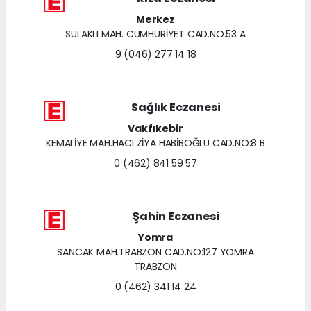
Merkez
SULAKLI MAH. CUMHURİYET CAD.NO.53 A
9 (046) 277 14 18
Sağlık Eczanesi
Vakfıkebir
KEMALİYE MAH.HACI ZİYA HABİBOĞLU CAD.NO:8 B
0 (462) 841 59 57
Şahin Eczanesi
Yomra
SANCAK MAH.TRABZON CAD.NO:127 YOMRA
TRABZON
0 (462) 341 14 24