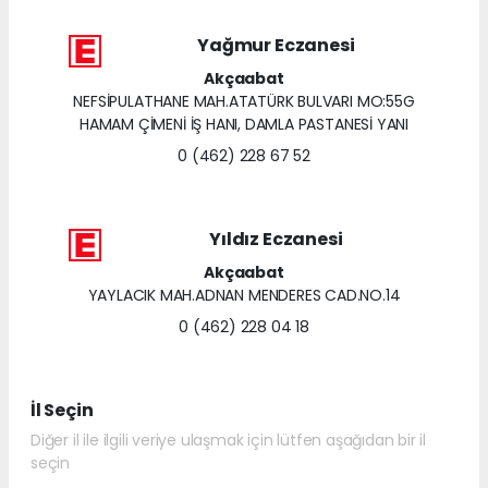
Yağmur Eczanesi
Akçaabat
NEFSİPULATHANE MAH.ATATÜRK BULVARI MO:55G
HAMAM ÇİMENİ İŞ HANI, DAMLA PASTANESİ YANI
0 (462) 228 67 52
Yıldız Eczanesi
Akçaabat
YAYLACIK MAH.ADNAN MENDERES CAD.NO.14
0 (462) 228 04 18
İl Seçin
Diğer il ile ilgili veriye ulaşmak için lütfen aşağıdan bir il
seçin