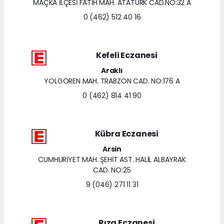
MAÇKA İLÇESİ FATİH MAH. ATATÜRK CAD.NO:32 A
0 (462) 512 40 16
Kefeli Eczanesi
Araklı
YOLGÖREN MAH. TRABZON CAD. NO:176 A
0 (462) 814 41 90
Kübra Eczanesi
Arsin
CUMHURİYET MAH. ŞEHİT AST. HALİL ALBAYRAK
CAD. NO:25
9 (046) 271 11 31
Rıza Eczanesi