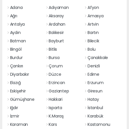
Adana
Adıyaman
Afyon
Ağrı
Aksaray
Amasya
Antalya
Ardahan
Artvin
Aydın
Balıkesir
Bartın
Batman
Bayburt
Bilecik
Bingöl
Bitlis
Bolu
Burdur
Bursa
Çanakkale
Çankırı
Çorum
Denizli
Diyarbakır
Düzce
Edirne
Elazığ
Erzincan
Erzurum
Eskişehir
Gaziantep
Giresun
Gümüşhane
Hakkari
Hatay
Iğdır
Isparta
İstanbul
İzmir
K.Maraş
Karabük
Karaman
Kars
Kastamonu