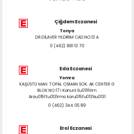
Çiğdem Eczanesi
Tonya
DR.DİLAVER YILDIRIM CAD.NO.13 A
0 (462) 881 13 70
Eda Eczanesi
Yomra
KAŞÜSTÜ MAH. TOPAL OSMAN SOK. AK CENTER G
BLOK NO:17 I Kanuni Eu011fitim
Arau015ftu0131rma karu015fu0131su0131
0 (462) 344 05 89
Erol Eczanesi